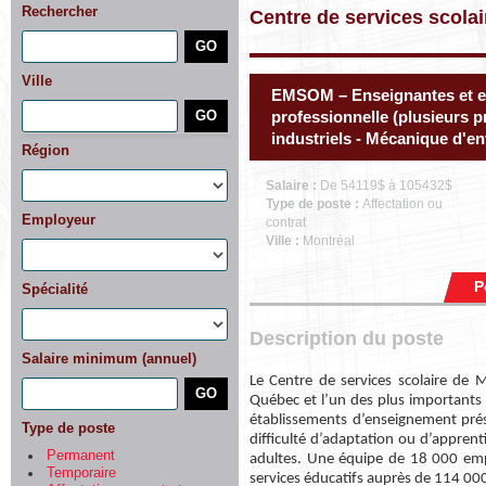
Rechercher
Centre de services scolai
Ville
EMSOM – Enseignantes et e
professionnelle (plusieurs 
industriels - Mécanique d'en
Région
Salaire :
De 54119$ à 105432$
Type de poste :
Affectation ou
Employeur
contrat
Ville :
Montréal
P
Spécialité
Description du poste
Salaire minimum (annuel)
Le Centre de services scolaire de
Québec et l’un des plus importants 
établissements d’enseignement présc
Type de poste
difficulté d’adaptation ou d’appren
Permanent
adultes. Une équipe de 18 000 emp
Temporaire
services éducatifs auprès de 114 000