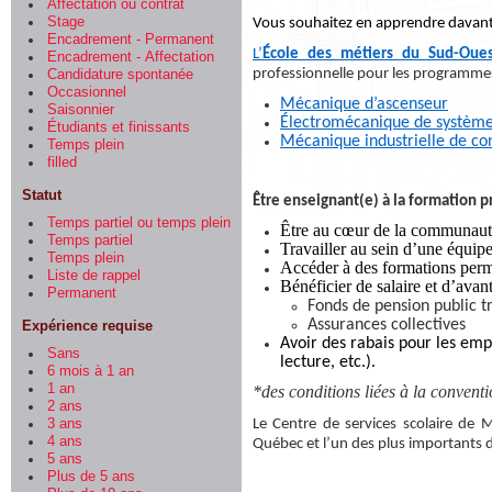
Affectation ou contrat
Stage
Vous souhaitez en apprendre davanta
Encadrement - Permanent
L’
École des métiers du Sud-Oues
Encadrement - Affectation
professionnelle pour les programmes
Candidature spontanée
Occasionnel
Mécanique d’ascenseur
Saisonnier
Électromécanique de système
Étudiants et finissants
Mécanique industrielle de con
Temps plein
filled
Statut
Être enseignant(e) à la formation p
Temps partiel ou temps plein
Être au cœur de la communaut
Temps partiel
Travailler au sein d’une équi
Temps plein
Accéder à des formations perm
Liste de rappel
Bénéficier de salaire et d’avant
Permanent
Fonds de pension public t
Assurances collectives
Expérience requise
Avoir des rabais pour les empl
Sans
lecture, etc.).
6 mois à 1 an
1 an
*des conditions liées à la conventi
2 ans
3 ans
Le Centre de services scolaire de
4 ans
Québec et l’un des plus importants d
5 ans
Plus de 5 ans