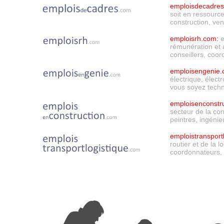
emploisdecadres
soit en ressource
construction, ve
emploisrh.com
:
e
rémunération et a
conseillers, coor
emploisengenie
électrique, élect
vous soyez techni
emploisenconstr
secteur de la cons
peintres, ingénieu
emploistransport
routier et de la 
coordonnateurs, 