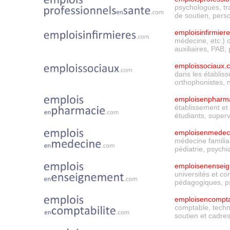
psychologues, tra
de soutien,
perso
emploisinfirmier
médecine, etc.)
auxiliaires, PAB,
emploissociaux.
dans les établis
orthophonistes, nu
emploisenpharm
établissement et
étudiants,
superv
emploisenmedec
médecine familial
pédiatrie, psychia
emploisenensei
universités et co
pédagogiques, ps
emploisencompta
comptable, techn
soutien et cadres