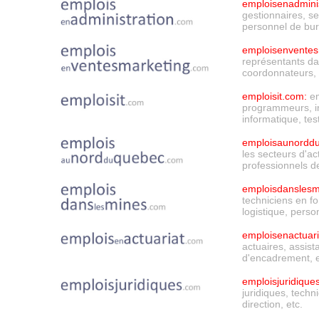
emploisenadminis
gestionnaires, se
personnel de bur
emploisenventes
représentants dan
coordonnateurs, d
emploisit.com:
em
programmeurs, in
informatique, tes
emploisaunordd
les secteurs d'ac
professionnels de
emploisdanslesm
techniciens en fo
logistique, perso
emploisenactuari
actuaires,
assista
d'encadrement, e
emploisjuridique
juridiques, techn
direction, etc.