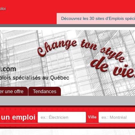
ploi
Découvrez les 30 sites d'Emplois spéci
er une offre
Tendances
 un emploi
Ville