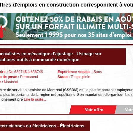
ffres d'emplois en construction correspondent à vot
écialistes en mécanique d’ajustage - Usinage sur
chines-outils à commande numérique
aire :
De 63974$ à 63674$
Expérience requise :
Sans
e de poste :
Permanent
Statut :
Temps plein
e :
Montréal
tre de services scolaire de Montréal (CSSDM) est le plus important employeur
es plus importants de la région métropolitaine. Son mandat est d’organiser les
eignement pré
Lire la suite...
Voir offre
Voi
ectriciennes ou électriciens - Électriciens