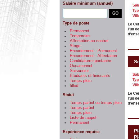
Salaire minimum (annuel)
Sal
Typ
Vill
Type de poste
Le Cen
l’un d
Permanent
d’ens
Temporaire
Affectation ou contrat
Stage
Encadrement - Permanent
Encadrement - Affectation
Candidature spontanée
Se
Occasionnel
Saisonnier
Sal
Étudiants et finissants
Typ
Temps plein
Vill
filled
Le Cen
Statut
l’un d
Temps partiel ou temps plein
d’ens
Temps partiel
Temps plein
Liste de rappel
Permanent
Pl
Expérience requise
Pl