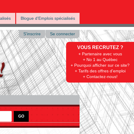
alisés
Blogue d'Emplois spécialisés
S'inscrire
Se connecter
VOUS RECRUTEZ ?
+ Partenaire avec vous
+ No 1 au Québec
+ Pourquoi afficher sur ce site?
+ Tarifs des offres d'emploi
+ Contactez-nous!