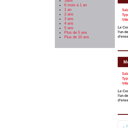
Sans
6 mois à 1 an
1 an
Sal
2 ans
Typ
3 ans
Vill
4 ans
Le Cen
5 ans
l’un d
Plus de 5 ans
d’ens
Plus de 10 ans
Me
Sal
Typ
Vill
Le Cen
l’un d
d’ens
← P