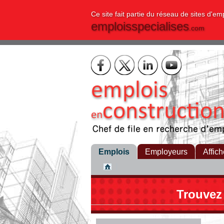
Ce site fait partie du réseau de sites d'em
emploisspecialises
.com
Emplois
Employeurs
Affich
Trouvez