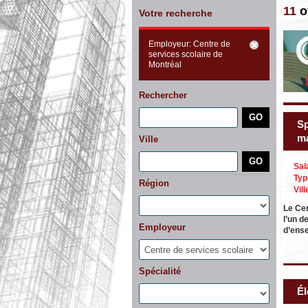
11
o
Votre recherche
Employeur: Centre de
services scolaire de
Montréal
Rechercher
Sp
ma
Ville
Sal
Typ
Région
Vill
Le Cen
l’un d
Employeur
d’ens
Spécialité
Él