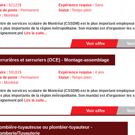
aire :
62122$
Expérience requise :
Sans
e de poste :
Permanent
Statut :
Temps plein
e :
Montréal
tre de services scolaire de Montréal (CSSDM) est le plus important employeur
es plus importants de la région métropolitaine. Son mandat est d’organiser les
eignement pré
Lire la suite...
Voir offre
Voi
rrurières et serruriers (OCE) - Montage-assemblage
aire :
59181$
Expérience requise :
4 ans
e de poste :
Permanent
Statut :
Temps plein
e :
Montréal
tre de services scolaire de Montréal (CSSDM) est le plus important employeur
es plus importants de la région métropolitaine. Son mandat est d’organiser les
eignement pré
Lire la suite...
Voir offre
Voi
ombière-tuyauteuse ou plombier-tuyauteur -
omberie/Tuyauterie