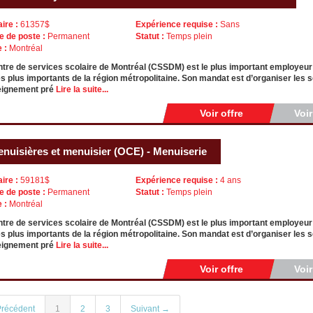
aire :
61357$
Expérience requise :
Sans
e de poste :
Permanent
Statut :
Temps plein
e :
Montréal
tre de services scolaire de Montréal (CSSDM) est le plus important employeur
es plus importants de la région métropolitaine. Son mandat est d’organiser les
eignement pré
Lire la suite...
Voir offre
Voi
nuisières et menuisier (OCE) - Menuiserie
aire :
59181$
Expérience requise :
4 ans
e de poste :
Permanent
Statut :
Temps plein
e :
Montréal
tre de services scolaire de Montréal (CSSDM) est le plus important employeur
es plus importants de la région métropolitaine. Son mandat est d’organiser les
eignement pré
Lire la suite...
Voir offre
Voi
récédent
1
2
3
Suivant →