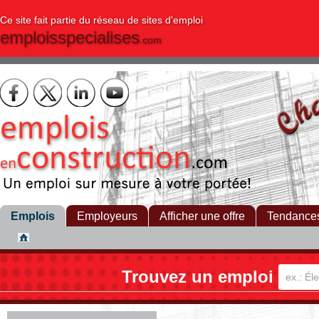
Ce site fait partie du réseau de sites d'emploi
emploisspecialises
.com
Emplois
Employeurs
Afficher une offre
Tendance
Trouvez un emploi