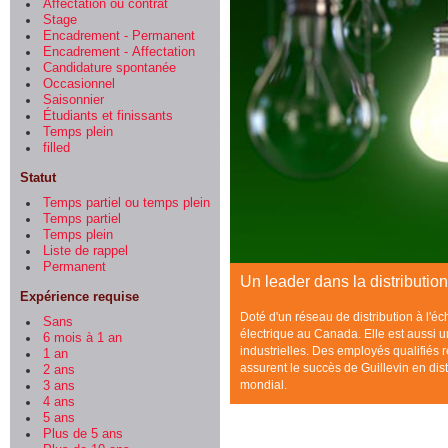
Affectation ou contrat
Stage
Encadrement - Permanent
Encadrement - Affectation
Candidature spontanée
Occasionnel
Saisonnier
Étudiants et finissants
Temps plein
filled
Statut
Temps partiel ou temps plein
Temps partiel
Temps plein
Liste de rappel
Permanent
Un leader dans la distributio
Expérience requise
Doté d'un réseau de distribution à l'éc
Sans
électrique au Canada. Elle est aussi u
6 mois à 1 an
industrielles.
Des employés qualifiés r
1 an
assurent le succès de Guillevin en dis
2 ans
mondial.
3 ans
4 ans
5 ans
Plus de 5 ans