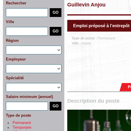
Rechercher
Guillevin Anjou
Ville
Emploi préposé à l’entrepôt
Type de poste :
Permanent
Région
Ville :
Anjou
Employeur
Spécialité
P
Salaire minimum (annuel)
Description du poste
Type de poste
Permanent
Temporaire