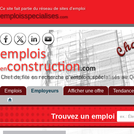
Ce site fait partie du réseau de sites d'emploi
emploisspecialises
.com
Emplois
Employeurs
Afficher une offre
Tendance
Trouvez un emploi