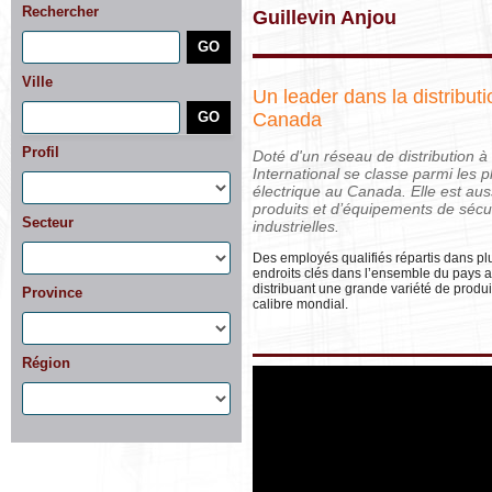
Rechercher
Guillevin Anjou
Ville
Un leader dans la distributi
Canada
Profil
Doté d'un réseau de distribution à l
International se classe parmi les p
électrique au Canada. Elle est aus
produits et d’équipements de sécur
Secteur
industrielles.
Des employés qualifiés répartis dans plu
endroits clés dans l’ensemble du pays a
distribuant une grande variété de produ
Province
calibre mondial.
Région