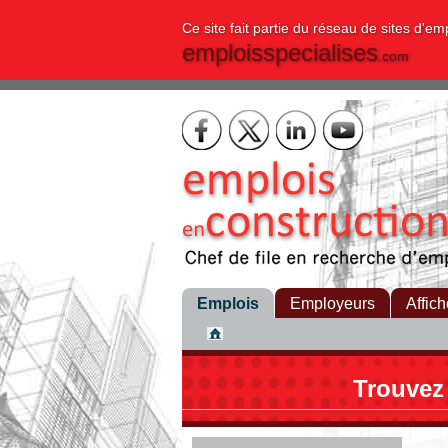
Ce site fait partie du réseau de sites d'em
emploisspecialises
.com
Emplois
Employeurs
Affich
Trouvez