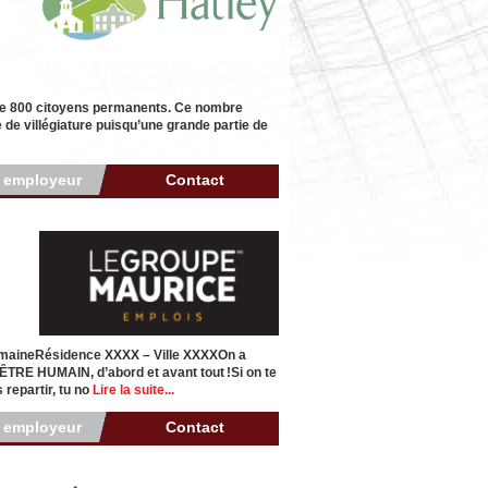
 de 800 citoyens permanents. Ce nombre
de villégiature puisqu’une grande partie de
r employeur
Contact
emaineRésidence XXXX – Ville XXXXOn a
t ÊTRE HUMAIN, d’abord et avant tout !Si on te
 repartir, tu no
Lire la suite...
r employeur
Contact