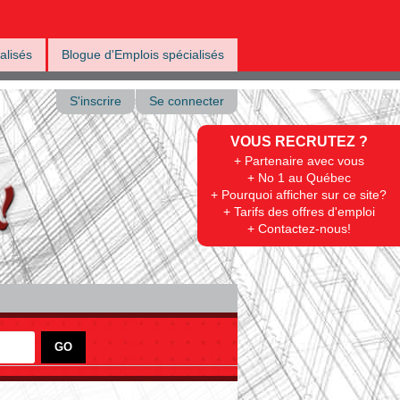
alisés
Blogue d'Emplois spécialisés
S'inscrire
Se connecter
VOUS RECRUTEZ ?
+ Partenaire avec vous
+ No 1 au Québec
+ Pourquoi afficher sur ce site?
+ Tarifs des offres d'emploi
+ Contactez-nous!