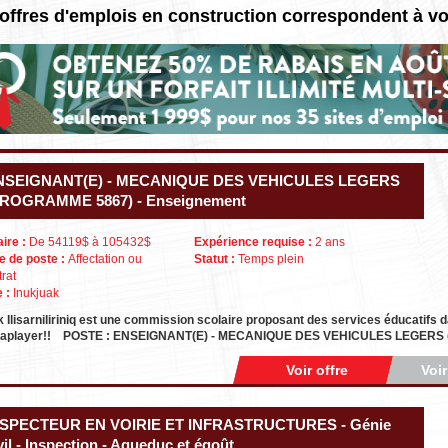
offres d'emplois en construction correspondent à v
NSEIGNANT(E) - MECANIQUE DES VEHICULES LEGERS
PROGRAMME 5867) - Enseignement
aire :
De 54119$ à 105432$
Expérience requise :
2 ans
e de poste :
Affectation ou
Statut :
Temps plein
trat
e :
Inukjuak
k Ilisarniliriniq est une commission scolaire proposant des services éducati
iaplayer!! POSTE : ENSEIGNANT(E) - MECANIQUE DES VEHICULES LEGER
Voir offre
Voi
NSPECTEUR EN VOIRIE ET INFRASTRUCTURES - Génie
vil - Inspection - Aqueduc et égoût