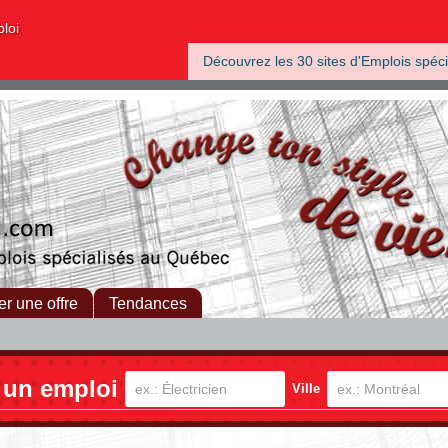
ploi
Découvrez les 30 sites d'Emplois spéci
er une offre
Tendances
 un emploi
Ville