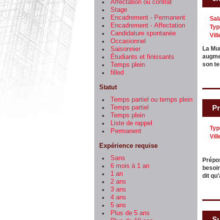
Affectation ou contrat
Stage
Encadrement - Permanent
Sal
Encadrement - Affectation
Typ
Candidature spontanée
Vill
Occasionnel
La Mun
Saisonnier
augmen
Étudiants et finissants
son te
Temps plein
filled
Statut
Temps partiel ou temps plein
Pr
Temps partiel
Temps plein
Liste de rappel
Typ
Permanent
Vill
Expérience requise
Sans
Prépo
6 mois à 1 an
besoin
1 an
dit qu
2 ans
3 ans
4 ans
5 ans
Plus de 5 ans
Su