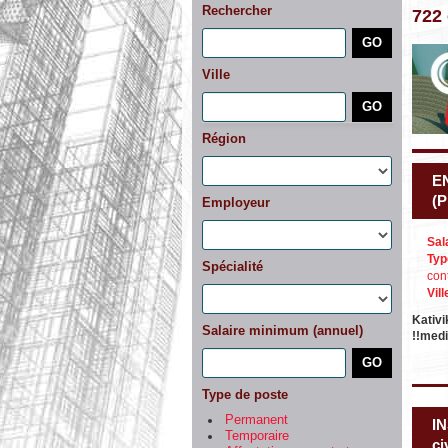
Rechercher
722
Ville
Région
E
(
Employeur
Sal
Typ
Spécialité
con
Vill
Kativi
Salaire minimum (annuel)
!!med
Type de poste
Permanent
I
Temporaire
ci