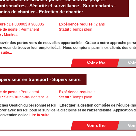
ntremaîtres - Sécurité et surveillance - Surintendants -
gins de chantier - Entretien de chantier
aire :
De 80000$ à 90000$
Expérience requise :
2 ans
e de poste :
Permanent
Statut :
Temps plein
e :
Montréal
uvrir des portes vers de nouvelles opportunités Grâce à notre approche pers
vous de trouver leur emploi idéal. Nous comptons parmi nos clients des entr
 suite...
Voir offre
Voi
perviseur en transport - Superviseurs
e de poste :
Permanent
Expérience requise :
e :
Saint-Bruno-de-Montarville
Statut :
Temps plein
ches Gestion du personnel et RH : Effectuer la gestion complète de l'équipe (ho
orer avec les RH pour le suivi de la discipline et de l'absentéisme. Application d
convention collec
Lire la suite...
Voir offre
Voi