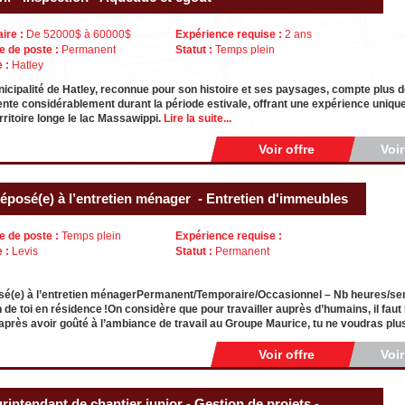
aire :
De 52000$ à 60000$
Expérience requise :
2 ans
e de poste :
Permanent
Statut :
Temps plein
e :
Hatley
icipalité de Hatley, reconnue pour son histoire et ses paysages, compte plus
te considérablement durant la période estivale, offrant une expérience unique 
rritoire longe le lac Massawippi.
Lire la suite...
Voir offre
Voi
éposé(e) à l’entretien ménager - Entretien d'immeubles
e de poste :
Temps plein
Expérience requise :
e :
Levis
Statut :
Permanent
sé(e) à l’entretien ménagerPermanent/Temporaire/Occasionnel – Nb heures/s
 de toi en résidence !On considère que pour travailler auprès d’humains, il fau
’après avoir goûté à l’ambiance de travail au Groupe Maurice, tu ne voudras plus
Voir offre
Voi
rintendant de chantier junior - Gestion de projets -