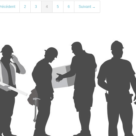
récédent
2
3
4
5
6
Suivant →