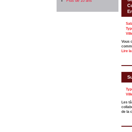
Plus de 10 ans
Co
En
Sal
Typ
Vill
Vous o
comme 
Lire la
Su
Typ
Vill
Les tâ
collab
de la 