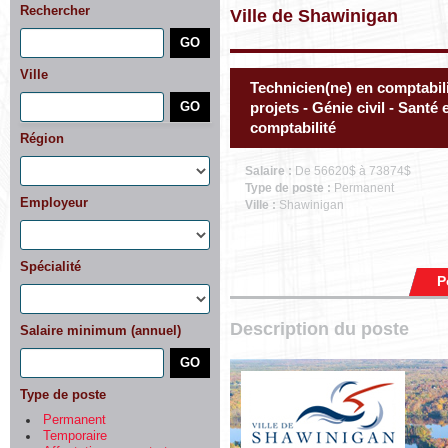
Rechercher
Ville de Shawinigan
Ville
Technicien(ne) en comptabili
projets - Génie civil - Santé 
comptabilité
Région
Salaire :
De 56620$ à 73874$
Type de poste :
Permanent
Employeur
Ville :
Shawinigan
Spécialité
P
Description du poste
Salaire minimum (annuel)
Type de poste
Permanent
Temporaire