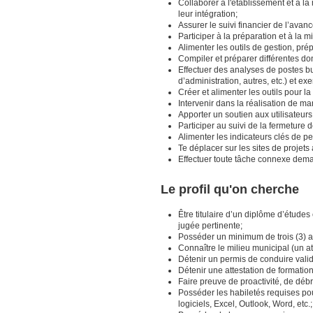
Collaborer à l'établissement et à la
leur intégration;
Assurer le suivi financier de l’avan
Participer à la préparation et à la 
Alimenter les outils de gestion, prép
Compiler et préparer différentes do
Effectuer des analyses de postes b
d’administration, autres, etc.) et exe
Créer et alimenter les outils pour l
Intervenir dans la réalisation de m
Apporter un soutien aux utilisateurs
Participer au suivi de la fermeture d
Alimenter les indicateurs clés de p
Te déplacer sur les sites de projets
Effectuer toute tâche connexe dem
Le profil qu'on cherche
Être titulaire d’un diplôme d’études
jugée pertinente;
Posséder un minimum de trois (3) an
Connaître le milieu municipal (un at
Détenir un permis de conduire valid
Détenir une attestation de formation
Faire preuve de proactivité, de débr
Posséder les habiletés requises po
logiciels, Excel, Outlook, Word, etc.;