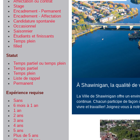
Affectation ou contrat
Stage
Encadrement - Permanent
Encadrement - Affectation
Candidature spontanée
Occasionnel
Saisonnier
Étudiants et finissants
Temps plein
filled
Statut
Temps partiel ou temps plein
Temps partiel
Temps plein
Liste de rappel
Permanent
À Shawinigan, la qualité de v
Expérience requise
La Ville de Shawinigan offre un envi
Sans
continue.
Chacun participe de façon co
6 mois à 1 an
vivre et travailler!
Joignez-vous à not
1 an
2 ans
3 ans
4 ans
5 ans
Plus de 5 ans