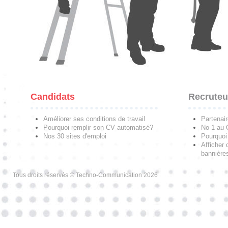
Candidats
Recruteu
Améliorer ses conditions de travail
Partenai
Pourquoi remplir son CV automatisé?
No 1 au
Nos 30 sites d'emploi
Pourquoi 
Afficher 
bannières
Tous droits réservés © Techno-Communication 2026