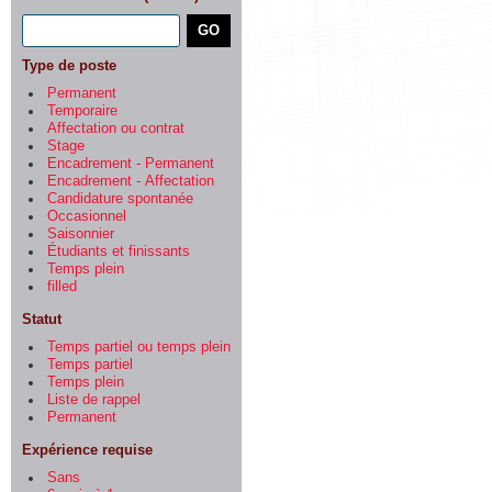
Type de poste
Permanent
Temporaire
Affectation ou contrat
Stage
Encadrement - Permanent
Encadrement - Affectation
Candidature spontanée
Occasionnel
Saisonnier
Étudiants et finissants
Temps plein
filled
Statut
Temps partiel ou temps plein
Temps partiel
Temps plein
Liste de rappel
Permanent
Expérience requise
Sans