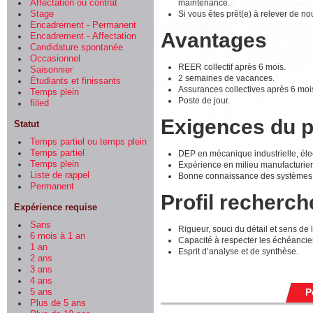
maintenance.
Affectation ou contrat
Si vous êtes prêt(e) à relever de n
Stage
Encadrement - Permanent
Avantages
Encadrement - Affectation
Candidature spontanée
Occasionnel
REER collectif après 6 mois.
Saisonnier
2 semaines de vacances.
Étudiants et finissants
Assurances collectives après 6 moi
Temps plein
Poste de jour.
filled
Exigences du 
Statut
Temps partiel ou temps plein
Temps partiel
DEP en mécanique industrielle, éle
Temps plein
Expérience en milieu manufacturier,
Liste de rappel
Bonne connaissance des systèmes m
Permanent
Profil recherch
Expérience requise
Sans
Rigueur, souci du détail et sens de 
6 mois à 1 an
Capacité à respecter les échéancie
1 an
Esprit d’analyse et de synthèse.
2 ans
3 ans
4 ans
P
5 ans
Plus de 5 ans