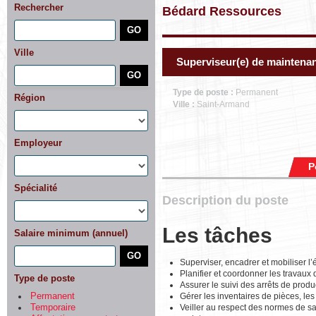
Rechercher
Bédard Ressources
Ville
Superviseur(e) de maintenan
Type de poste :
Permanent
Région
Ville :
Saint-Armand
Employeur
P
Spécialité
Description du poste
Les tâches
Salaire minimum (annuel)
Superviser, encadrer et mobiliser l’
Planifier et coordonner les travaux 
Type de poste
Assurer le suivi des arrêts de produ
Gérer les inventaires de pièces, les
Permanent
Veiller au respect des normes de san
Temporaire