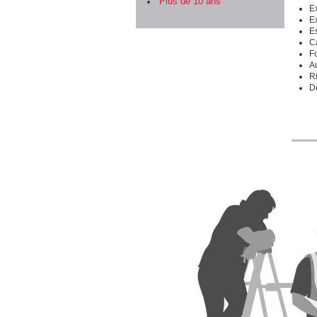
Plus de 10 ans
E
Ex
Es
Ca
Fo
Au
R
D