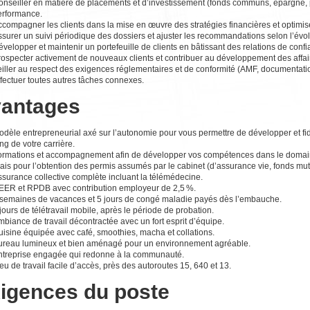
nseiller en matière de placements et d’investissement (fonds communs, épargne, por
erformance.
compagner les clients dans la mise en œuvre des stratégies financières et optimise
surer un suivi périodique des dossiers et ajuster les recommandations selon l’évol
velopper et maintenir un portefeuille de clients en bâtissant des relations de conf
rospecter activement de nouveaux clients et contribuer au développement des affai
iller au respect des exigences réglementaires et de conformité (AMF, documentation
fectuer toutes autres tâches connexes.
antages
dèle entrepreneurial axé sur l’autonomie pour vous permettre de développer et fidé
ng de votre carrière.
ormations et accompagnement afin de développer vos compétences dans le domaine 
ais pour l’obtention des permis assumés par le cabinet (d’assurance vie, fonds mutue
ssurance collective complète incluant la télémédecine.
EER et RPDB avec contribution employeur de 2,5 %.
 semaines de vacances et 5 jours de congé maladie payés dès l’embauche.
jours de télétravail mobile, après le période de probation.
biance de travail décontractée avec un fort esprit d’équipe.
uisine équipée avec café, smoothies, macha et collations.
ureau lumineux et bien aménagé pour un environnement agréable.
ntreprise engagée qui redonne à la communauté.
eu de travail facile d’accès, près des autoroutes 15, 640 et 13.
igences du poste