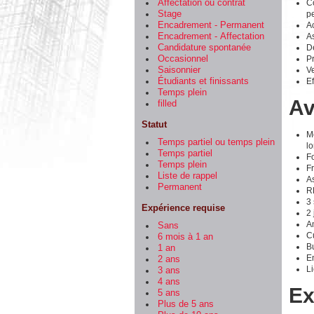
Co
Affectation ou contrat
p
Stage
Ac
Encadrement - Permanent
As
Encadrement - Affectation
Dé
Candidature spontanée
P
Occasionnel
Ve
Saisonnier
Ef
Étudiants et finissants
Temps plein
Av
filled
Statut
Mo
Temps partiel ou temps plein
lo
Temps partiel
F
Temps plein
Fr
Liste de rappel
A
Permanent
R
3
Expérience requise
2 
Am
Sans
C
6 mois à 1 an
B
1 an
E
2 ans
Li
3 ans
4 ans
Ex
5 ans
Plus de 5 ans