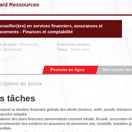
ard Ressources
nseiller(ère) en services financiers, assurances et
acements - Finances et comptabilité
e de poste :
Permanent
Expérience requise :
e :
Boisbriand
Statut :
Temps plein
Postuler en ligne
Voir toutes les
ription du poste
s tâches
alyser la situation financière globale des clients (revenus, actifs, passifs, tolérance
inancière adaptée.
aborer des plans financiers personnalisés couvrant retraite, fiscalité, succession e
ecommander des solutions en assurance de personnes (vie, invalidité, maladies gr
entifiés.