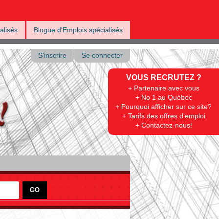
alisés
Blogue d'Emplois spécialisés
S'inscrire
Se connecter
VOUS RECRUTEZ ?
+ Partenaire avec vous
+ No 1 au Québec
+ Pourquoi afficher sur ce site?
+ Tarifs des offres d'emploi
+ Contactez-nous!