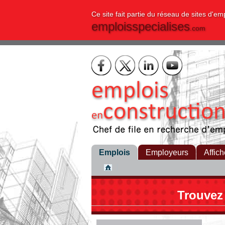
Ce site fait partie du réseau de sites d'em
emploisspecialises
.com
Emplois
Employeurs
Affich
Trouvez