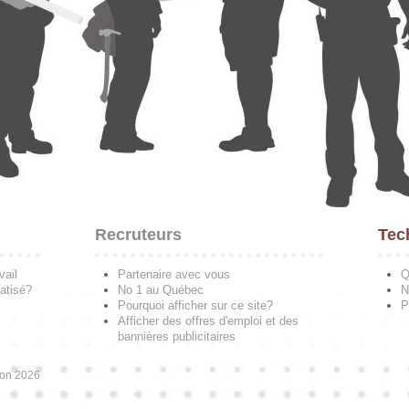
Recruteurs
Tec
vail
Partenaire avec vous
Q
atisé?
No 1 au Québec
N
Pourquoi afficher sur ce site?
P
Afficher des offres d'emploi et des
bannières publicitaires
ion 2026