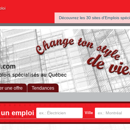
ploi
Découvrez les 30 sites d'Emplois spéci
er une offre
Tendances
 un emploi
Ville