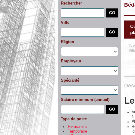
Rechercher
Béd
Ville
Co
pl
Région
Typ
Vill
Employeur
Spécialité
Desc
Le
Salaire minimum (annuel)
An
f
Type de poste
Él
R
Permanent
id
Temporaire