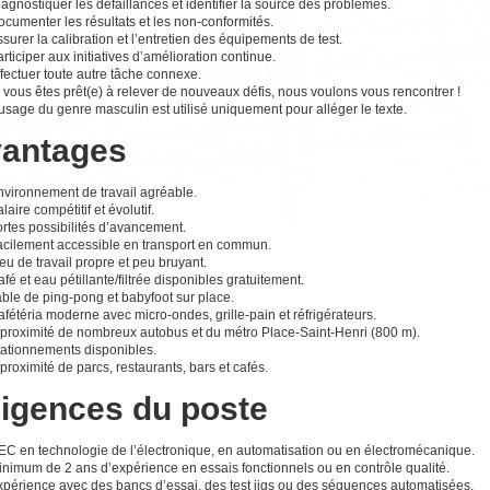
agnostiquer les défaillances et identifier la source des problèmes.
cumenter les résultats et les non-conformités.
surer la calibration et l’entretien des équipements de test.
rticiper aux initiatives d’amélioration continue.
fectuer toute autre tâche connexe.
 vous êtes prêt(e) à relever de nouveaux défis, nous voulons vous rencontrer !
usage du genre masculin est utilisé uniquement pour alléger le texte.
antages
nvironnement de travail agréable.
laire compétitif et évolutif.
rtes possibilités d’avancement.
acilement accessible en transport en commun.
eu de travail propre et peu bruyant.
fé et eau pétillante/filtrée disponibles gratuitement.
ble de ping-pong et babyfoot sur place.
fétéria moderne avec micro-ondes, grille-pain et réfrigérateurs.
 proximité de nombreux autobus et du métro Place-Saint-Henri (800 m).
tationnements disponibles.
proximité de parcs, restaurants, bars et cafés.
igences du poste
EC en technologie de l’électronique, en automatisation ou en électromécanique.
inimum de 2 ans d’expérience en essais fonctionnels ou en contrôle qualité.
xpérience avec des bancs d’essai, des test jigs ou des séquences automatisées.