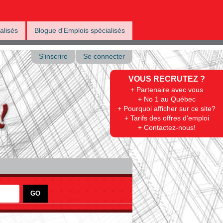
alisés
Blogue d'Emplois spécialisés
S'inscrire
Se connecter
VOUS RECRUTEZ ?
+ Partenaire avec vous
+ No 1 au Québec
+ Pourquoi afficher sur ce site?
+ Tarifs des offres d'emploi
+ Contactez-nous!