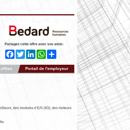
Partagez cette offre avec vos amis:
Facebook
Twitter
LinkedIn
WhatsApp
Share
 offres
Portail de l'employeur
trôleurs, des modules d’E/S (I/O), des moteurs
lle.