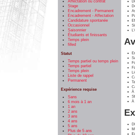
Di
Affectation ou contrat
Do
Stage
As
Encadrement - Permanent
Pa
Encadrement - Affectation
Ef
Candidature spontanée
Si
Occasionnel
L’
Saisonnier
Étudiants et finissants
Av
Temps plein
filled
E
Statut
Sa
Temps partiel ou temps plein
Fo
Temps partiel
F
Temps plein
Li
Liste de rappel
Ca
Permanent
Ta
Ca
Expérience requise
À
S
Sans
À 
6 mois à 1 an
1 an
Ex
2 ans
3 ans
4 ans
D
5 ans
M
Plus de 5 ans
E