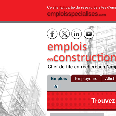
Ce site fait partie du réseau de sites d'em
emploisspecialises
.com
Emplois
Employeurs
Affich
Trouvez