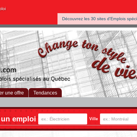
ploi
Découvrez les 30 sites d'Emplois spéci
er une offre
Tendances
 un emploi
Ville