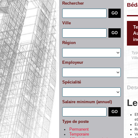
Rechercher
Béd
Ville
Te
Au
in
Région
Typ
Vill
Employeur
Spécialité
Desc
Le
Salaire minimum (annuel)
Ef
e
Type de poste
Ex
Ré
Permanent
Vé
Temporaire