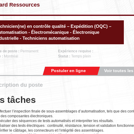
ard Ressources
chnicien(ne) en contrôle qualité – Expédition (OQC) –
tomatisation - Électromécanique - Électronique
dustrielle - Techniciens automatisation
e de poste :
Permanent
Expérience requise :
e :
Montréal
Statut :
Temps plein
Postuler en ligne
Voir toutes les
ription du poste
s tâches
fectuer l’inspection finale de sous-assemblages d’automatisation, tels que des con
t des composantes électroniques.
écuter des séquences de tests automatisés et interpréter les résultats.
aliser des tests électriques : continuité, résistance, tension et validation fonctionne
rifier le câblage, les connecteurs et l’intégrité des assemblages.