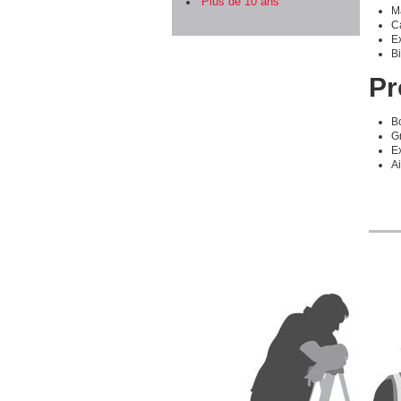
Plus de 10 ans
Ma
C
E
B
Pr
Bo
Gr
E
Ai