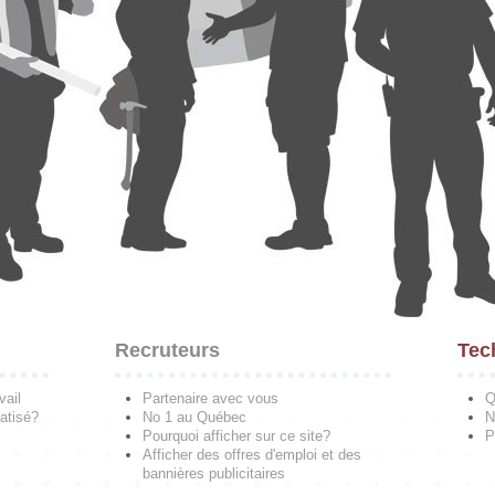
Recruteurs
Tec
vail
Partenaire avec vous
Q
atisé?
No 1 au Québec
N
Pourquoi afficher sur ce site?
P
Afficher des offres d'emploi et des
bannières publicitaires