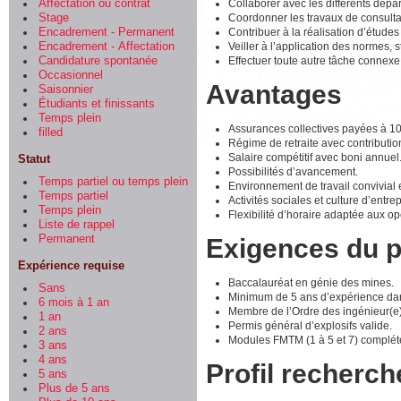
Collaborer avec les différents dépa
Affectation ou contrat
Coordonner les travaux de consultan
Stage
Contribuer à la réalisation d’études
Encadrement - Permanent
Veiller à l’application des normes,
Encadrement - Affectation
Effectuer toute autre tâche connexe
Candidature spontanée
Occasionnel
Avantages
Saisonnier
Étudiants et finissants
Temps plein
Assurances collectives payées à 100
filled
Régime de retraite avec contributi
Salaire compétitif avec boni annuel
Statut
Possibilités d’avancement.
Temps partiel ou temps plein
Environnement de travail convivial et
Temps partiel
Activités sociales et culture d’entr
Temps plein
Flexibilité d’horaire adaptée aux op
Liste de rappel
Permanent
Exigences du 
Expérience requise
Baccalauréat en génie des mines.
Sans
Minimum de 5 ans d’expérience dans
6 mois à 1 an
Membre de l’Ordre des ingénieur(e
1 an
Permis général d’explosifs valide.
2 ans
Modules FMTM (1 à 5 et 7) complét
3 ans
4 ans
Profil recherch
5 ans
Plus de 5 ans