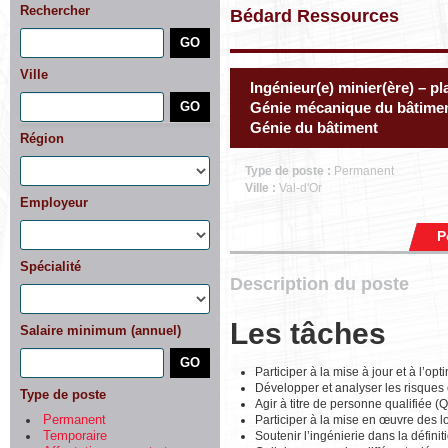
Rechercher
Bédard Ressources
Ville
Ingénieur(e) minier(ère) – pl
Génie mécanique du bâtiment
Génie du bâtiment
Région
Type de poste :
Permanent
Ville :
Val-d'Or
Employeur
P
Spécialité
Description du poste
Les tâches
Salaire minimum (annuel)
Participer à la mise à jour et à l’op
Développer et analyser les risques 
Type de poste
Agir à titre de personne qualifiée (
Participer à la mise en œuvre des l
Permanent
Soutenir l’ingénierie dans la définit
Temporaire