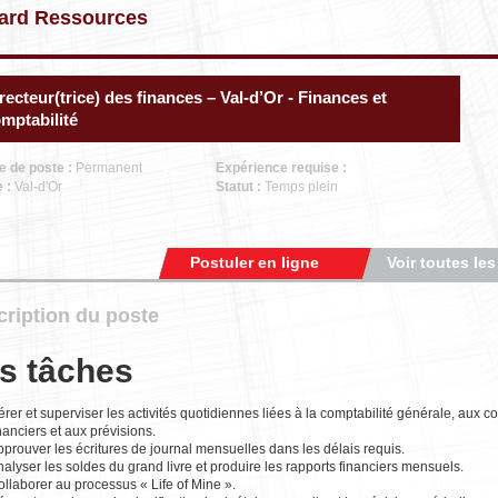
ard Ressources
recteur(trice) des finances – Val-d’Or - Finances et
mptabilité
e de poste :
Permanent
Expérience requise :
e :
Val-d'Or
Statut :
Temps plein
Postuler en ligne
Voir toutes les
ription du poste
s tâches
rer et superviser les activités quotidiennes liées à la comptabilité générale, aux c
nanciers et aux prévisions.
prouver les écritures de journal mensuelles dans les délais requis.
alyser les soldes du grand livre et produire les rapports financiers mensuels.
llaborer au processus « Life of Mine ».