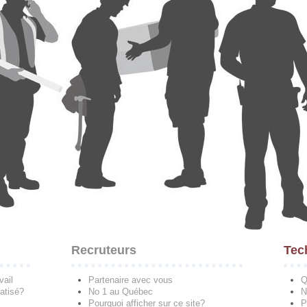
Recruteurs
Tec
vail
Partenaire avec vous
Q
atisé?
No 1 au Québec
N
Pourquoi afficher sur ce site?
P