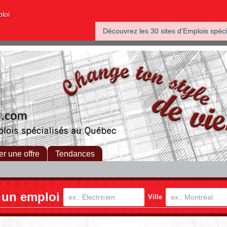
ploi
Découvrez les 30 sites d'Emplois spéci
er une offre
Tendances
 un emploi
Ville