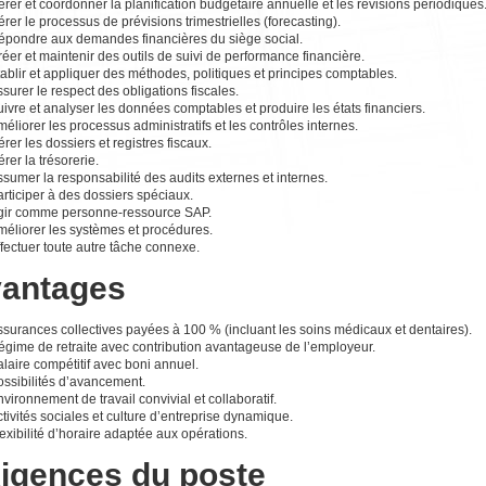
rer et coordonner la planification budgétaire annuelle et les révisions périodiques
rer le processus de prévisions trimestrielles (forecasting).
épondre aux demandes financières du siège social.
éer et maintenir des outils de suivi de performance financière.
ablir et appliquer des méthodes, politiques et principes comptables.
surer le respect des obligations fiscales.
ivre et analyser les données comptables et produire les états financiers.
éliorer les processus administratifs et les contrôles internes.
rer les dossiers et registres fiscaux.
rer la trésorerie.
sumer la responsabilité des audits externes et internes.
rticiper à des dossiers spéciaux.
gir comme personne-ressource SAP.
méliorer les systèmes et procédures.
fectuer toute autre tâche connexe.
antages
ssurances collectives payées à 100 % (incluant les soins médicaux et dentaires).
égime de retraite avec contribution avantageuse de l’employeur.
laire compétitif avec boni annuel.
ossibilités d’avancement.
vironnement de travail convivial et collaboratif.
tivités sociales et culture d’entreprise dynamique.
exibilité d’horaire adaptée aux opérations.
igences du poste