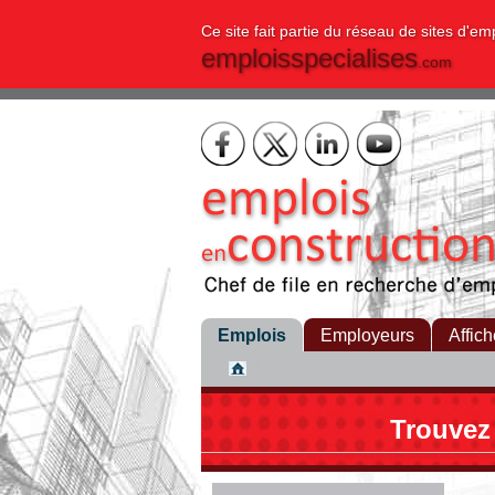
Ce site fait partie du réseau de sites d'em
emploisspecialises
.com
Emplois
Employeurs
Affich
Trouvez