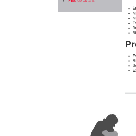
Plus de 10 ans
Ét
M
M
Ex
Bo
Bi
Pr
Es
Ri
Se
E