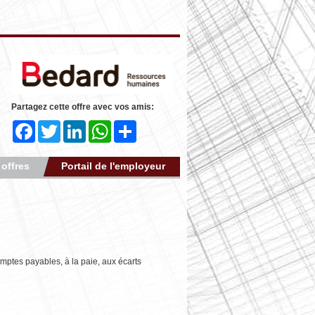
Partagez cette offre avec vos amis:
Facebook
Twitter
LinkedIn
WhatsApp
Share
 offres
Portail de l'employeur
omptes payables, à la paie, aux écarts