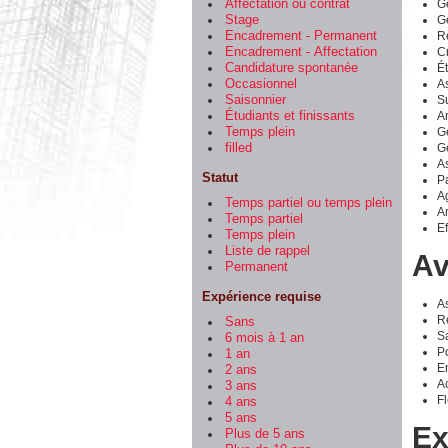
Gé
Affectation ou contrat
Gé
Stage
R
Encadrement - Permanent
Cr
Encadrement - Affectation
Ét
Candidature spontanée
As
Occasionnel
Su
Saisonnier
Am
Étudiants et finissants
Gé
Temps plein
Gé
filled
As
Statut
Pa
A
Temps partiel ou temps plein
A
Temps partiel
Ef
Temps plein
Liste de rappel
Av
Permanent
Expérience requise
A
R
Sans
Sa
6 mois à 1 an
P
1 an
En
2 ans
Ac
3 ans
Fl
4 ans
5 ans
Ex
Plus de 5 ans