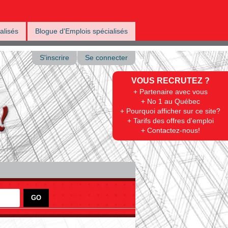
alisés
Blogue d'Emplois spécialisés
S'inscrire
Se connecter
VOUS RECRUTEZ ?
+ Partenaire avec vous
+ No 1 au Québec
+ Pourquoi afficher sur ce site?
+ Tarifs des offres d'emploi
+ Contactez-nous!