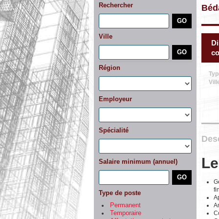
Rechercher
Béd
Ville
Di
co
Région
Typ
Vill
Employeur
Spécialité
Desc
Le
Salaire minimum (annuel)
Gé
fi
Type de poste
Ap
An
Permanent
Co
Temporaire