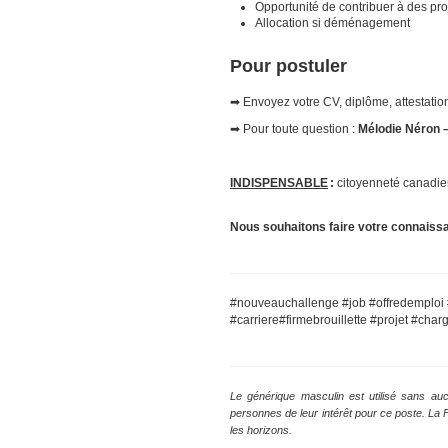
Opportunité de contribuer à des pro
Allocation si déménagement
Pour postuler
➡ Envoyez votre CV, diplôme, attestation
➡ Pour toute question :
Mélodie Néron
–
INDISPENSABLE
:
citoyenneté canadien
Nous souhaitons faire votre connaiss
#nouveauchallenge #job #offredemploi
#carriere#firmebrouillette #projet #char
Le générique masculin est utilisé sans auc
personnes de leur intérêt pour ce poste. La
les horizons.