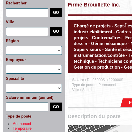
Rechercher
Firme Brouillette Inc.
Ville
Chargé de projets - Sept-Îles - Gestion de projets - Dessin industriel/bâtiment - Cadres - Installations et gestion de projets - Contremaîtres - Ferblanterie - Géomatique et dessin - Génie mécanique - Mécaniciens i
Région
Employeur
Spécialité
Salaire :
De 95000$ à 120000$
Type de poste :
Permanent
Ville :
Sept-Îles
Salaire minimum (annuel)
P
Description du poste
Type de poste
Permanent
Temporaire