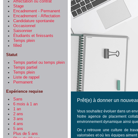
Affectation ou contrat
Stage
Encadrement - Permanent
Encadrement - Affectation
Candidature spontanée
Occasionnel
Saisonnier
Étudiants et finissants
Temps plein
filled
Statut
Temps partiel ou temps plein
Temps partiel
Temps plein
Liste de rappel
Permanent
Expérience requise
Sans
Prêt(e) à donner un nouveau
6 mois à 1 an
1 an
Vous souhaitez évoluer dans un envi
2 ans
Notre agence de placement collabo
3 ans
environnement dynamique ainsi que 
4 ans
5 ans
On y retrouve une culture de trava
Plus de 5 ans
valorisées et où les équipes aiment 