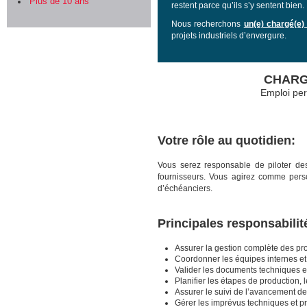
Plus de 10 ans
restent parce qu’ils s’y sentent bien.
Nous recherchons
un(e) chargé(e)
projets industriels d’envergure.
CHARGÉ
Emploi per
Votre rôle au quotidien:
Vous serez responsable de piloter des 
fournisseurs. Vous agirez comme perso
d’échéanciers.
Principales responsabilit
Assurer la gestion complète des proj
Coordonner les équipes internes et 
Valider les documents techniques et
Planifier les étapes de production, 
Assurer le suivi de l’avancement de
Gérer les imprévus techniques et p