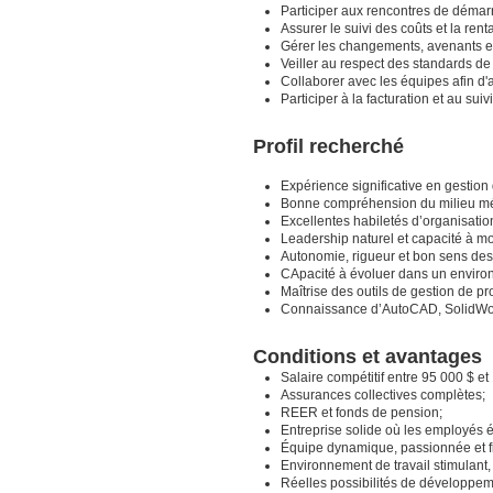
Participer aux rencontres de démarr
Assurer le suivi des coûts et la renta
Gérer les changements, avenants et
Veiller au respect des standards de
Collaborer avec les équipes afin d'a
Participer à la facturation et au suiv
Profil recherché
Expérience significative en gestion 
Bonne compréhension du milieu méc
Excellentes habiletés d’organisatio
Leadership naturel et capacité à mo
Autonomie, rigueur et bon sens des 
CApacité à évoluer dans un environ
Maîtrise des outils de gestion de pro
Connaissance d’AutoCAD, SolidWork
Conditions et avantages
Salaire compétitif entre 95 000 $ e
Assurances collectives complètes;
REER et fonds de pension;
Entreprise solide où les employés év
Équipe dynamique, passionnée et fi
Environnement de travail stimulant, 
Réelles possibilités de développem