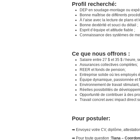
Profil recherché:
DEP en soudage-montage ou expéri
Bonne maîtrise de différents procé
À l’aise avec la lecture de plans et l
Bonne dextérité et souci du détail ;
Esprit d’équipe et attitude fiable ;
Connaissance des systèmes de mes
Ce que nous offrons :
Salaire entre 27 $ et 35 $ / heure, 
Assurances collectives complètes;
REER et fonds de pension;
Entreprise solide où les employés év
Équipe dynamique, passionnée et fi
Environnement de travail stimulant, 
Réelles possibilités de développe
Opportunité de contribuer à des pro
Travail concret avec impact direct s
Pour postuler:
➡ Envoyez votre CV, diplôme, attestation
➡ Pour toute question :
Tiana – Coordon