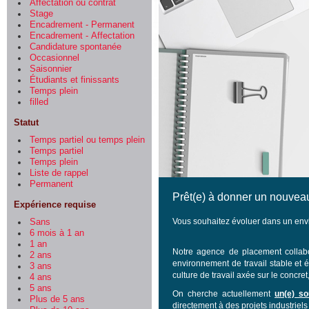
Affectation ou contrat
Stage
Encadrement - Permanent
Encadrement - Affectation
Candidature spontanée
Occasionnel
Saisonnier
Étudiants et finissants
Temps plein
filled
Statut
Temps partiel ou temps plein
Temps partiel
Temps plein
Liste de rappel
Permanent
Prêt(e) à donner un nouveau
Expérience requise
Vous souhaitez évoluer dans un envi
Sans
6 mois à 1 an
1 an
Notre agence de placement collabo
2 ans
environnement de travail stable et 
3 ans
culture de travail axée sur le concret, 
4 ans
5 ans
On cherche actuellement
un(e) so
Plus de 5 ans
directement à des projets industriels