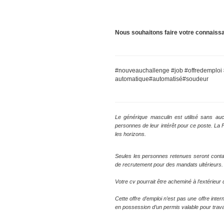
Nous souhaitons faire votre connaiss
#nouveauchallenge #job #offredemplo
automatique#automatisé#soudeur
Le générique masculin est utilisé sans auc
personnes de leur intérêt pour ce poste. La
les horizons.
Seules les personnes retenues seront conta
de recrutement pour des mandats ultérieurs.
Votre cv pourrait être acheminé à l’extérieu
Cette offre d’emploi n’est pas une offre inte
en possession d’un permis valable pour trava