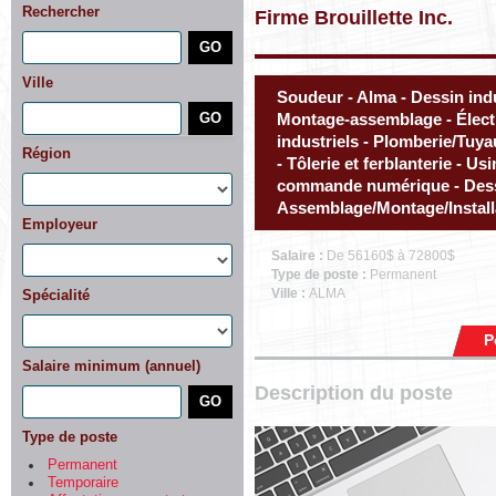
Rechercher
Firme Brouillette Inc.
Ville
Soudeur - Alma - Dessin indu
Montage-assemblage - Élect
industriels - Plomberie/Tuya
Région
- Tôlerie et ferblanterie - U
commande numérique - Dess
Assemblage/Montage/Install
Employeur
Salaire :
De 56160$ à 72800$
Type de poste :
Permanent
Ville :
ALMA
Spécialité
P
Salaire minimum (annuel)
Description du poste
Type de poste
Permanent
Temporaire