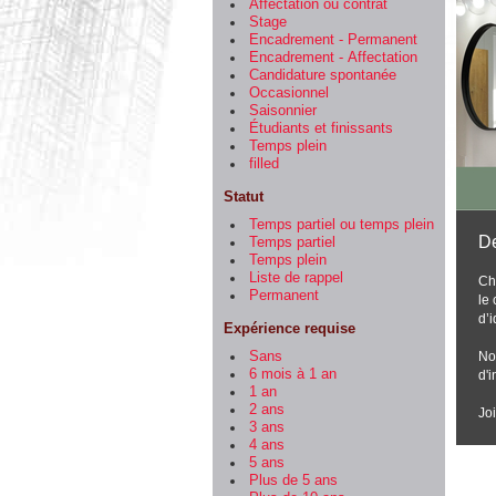
Affectation ou contrat
Stage
Encadrement - Permanent
Encadrement - Affectation
Candidature spontanée
Occasionnel
Saisonnier
Étudiants et finissants
Temps plein
filled
Statut
Temps partiel ou temps plein
De
Temps partiel
Temps plein
Liste de rappel
Ch
Permanent
le
d’i
Expérience requise
Sans
No
6 mois à 1 an
d'
1 an
2 ans
Jo
3 ans
4 ans
5 ans
Plus de 5 ans