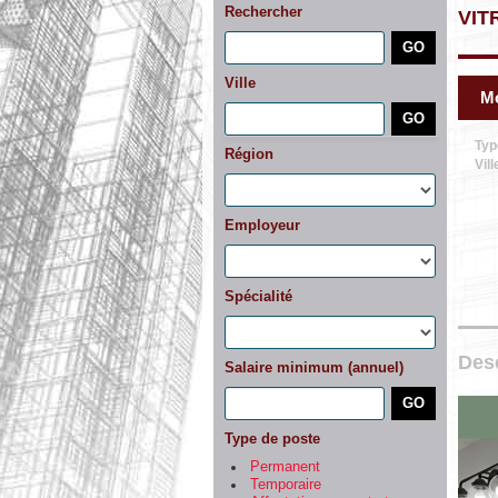
Rechercher
VIT
Ville
Mo
Typ
Région
Vill
Employeur
Spécialité
Desc
Salaire minimum (annuel)
Type de poste
Permanent
Temporaire