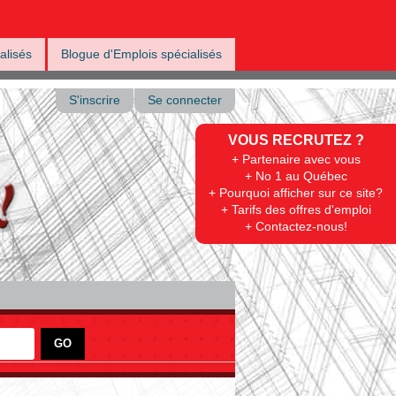
alisés
Blogue d'Emplois spécialisés
S'inscrire
Se connecter
VOUS RECRUTEZ ?
+ Partenaire avec vous
+ No 1 au Québec
+ Pourquoi afficher sur ce site?
+ Tarifs des offres d'emploi
+ Contactez-nous!