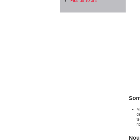
Plus de 10 ans
Som
Mo
dé
t
ri
Nou