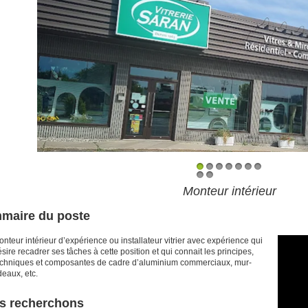
1
2
3
4
5
6
7
8
9
Monteur intérieur
maire du poste
nteur intérieur d’expérience ou installateur vitrier avec expérience qui
sire recadrer ses tâches à cette position et qui connait les principes,
echniques et composantes de cadre d’aluminium commerciaux, mur-
deaux, etc.
s recherchons