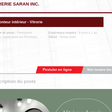
RERIE SARAN INC.
nteur intérieur - Vitrerie
e de poste :
Permanent
Expérience requise :
6 mois à 1 an
e :
Saint-Jean-sur-Richelieu
Statut :
Temps plein
Postuler en ligne
Voir toutes les
ription du poste