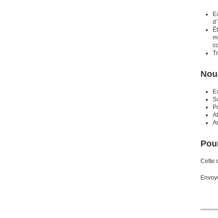
E
d
Êt
me
c
Tr
Nou
Ex
Sa
P
At
A
Pour
Cette 
Envoye