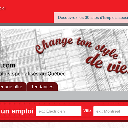
ploi
Découvrez les 30 sites d'Emplois spéci
er une offre
Tendances
 un emploi
Ville