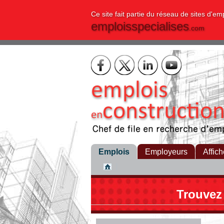
Ce site fait partie du réseau de sites d'em
emploisspecialises
.com
Emplois
Employeurs
Affich
Trouvez