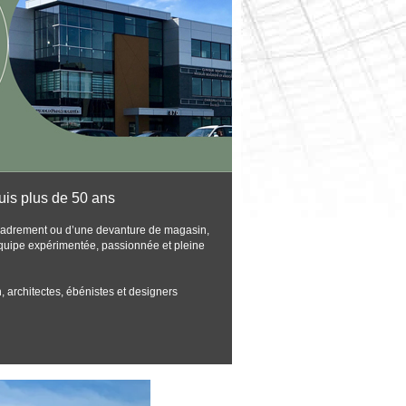
uis plus de 50 ans
encadrement ou d’une devanture de magasin,
équipe expérimentée, passionnée et pleine
, architectes, ébénistes et designers