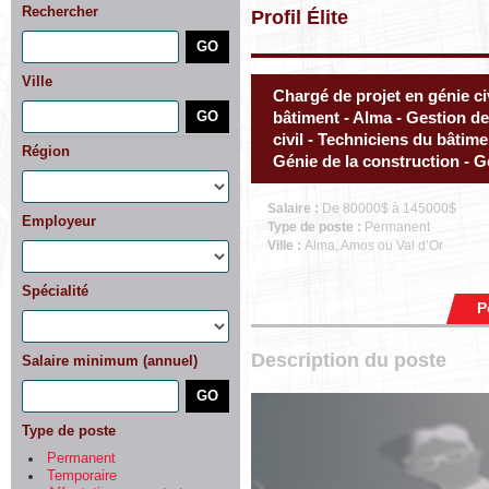
Rechercher
Profil Élite
Ville
Chargé de projet en génie civ
bâtiment - Alma - Gestion de
civil - Techniciens du bâtim
Région
Génie de la construction - 
Salaire :
De 80000$ à 145000$
Employeur
Type de poste :
Permanent
Ville :
Alma, Amos ou Val d’Or
Spécialité
P
Description du poste
Salaire minimum (annuel)
Type de poste
Permanent
Temporaire