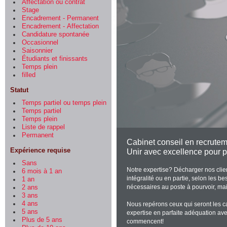
Affectation ou contrat
Stage
Encadrement - Permanent
Encadrement - Affectation
Candidature spontanée
Occasionnel
Saisonnier
Étudiants et finissants
Temps plein
filled
Statut
Temps partiel ou temps plein
Temps partiel
Temps plein
Liste de rappel
Permanent
Cabinet conseil en recrute
Expérience requise
Unir avec excellence pour p
Sans
Notre expertise? Décharger nos clie
6 mois à 1 an
intégralité ou en partie, selon les
1 an
nécessaires au poste à pourvoir, mais
2 ans
3 ans
4 ans
Nous repérons ceux qui seront les ca
5 ans
expertise en parfaite adéquation avec
Plus de 5 ans
commencent!