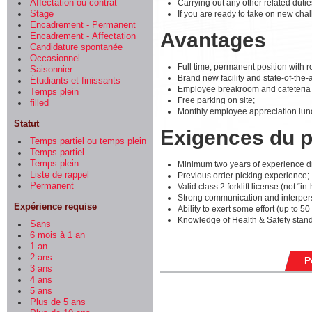
Carrying out any other related dutie
Affectation ou contrat
If you are ready to take on new cha
Stage
Encadrement - Permanent
Avantages
Encadrement - Affectation
Candidature spontanée
Occasionnel
Full time, permanent position with r
Saisonnier
Brand new facility and state-of-the-
Étudiants et finissants
Employee breakroom and cafeteria w
Temps plein
Free parking on site;
filled
Monthly employee appreciation lun
Statut
Exigences du 
Temps partiel ou temps plein
Temps partiel
Temps plein
Minimum two years of experience dri
Liste de rappel
Previous order picking experience;
Permanent
Valid class 2 forklift license (not “in
Strong communication and interpers
Expérience requise
Ability to exert some effort (up to 50 
Knowledge of Health & Safety stand
Sans
6 mois à 1 an
1 an
2 ans
P
3 ans
4 ans
5 ans
Plus de 5 ans