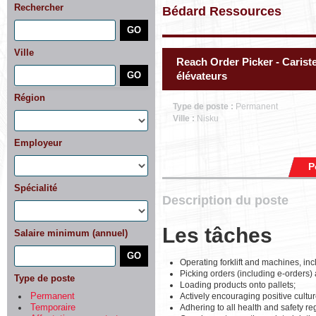
Rechercher
Bédard Ressources
Ville
Reach Order Picker - Carist
élévateurs
Région
Type de poste :
Permanent
Ville :
Nisku
Employeur
P
Spécialité
Description du poste
Les tâches
Salaire minimum (annuel)
Operating forklift and machines, inc
Picking orders (including e-orders)
Type de poste
Loading products onto pallets;
Actively encouraging positive cultu
Permanent
Adhering to all health and safety r
Temporaire