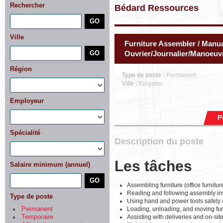
Rechercher
Bédard Ressources
Ville
Furniture Assembler / Manua
Ouvrier/Journalier/Manoeuv
Région
Type de poste :
Permanent
Ville :
Kingston
Employeur
P
Spécialité
Description du poste
Les tâches
Salaire minimum (annuel)
Assembling furniture (office furnitur
Reading and following assembly in
Type de poste
Using hand and power tools safely an
Loading, unloading, and moving fur
Permanent
Assisting with deliveries and on-site
Temporaire