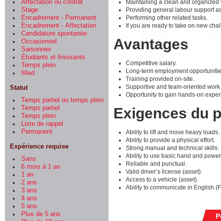
Maintaining a clean and organized 
Affectation ou contrat
Providing general labour support a
Stage
Performing other related tasks.
Encadrement - Permanent
If you are ready to take on new cha
Encadrement - Affectation
Candidature spontanée
Avantages
Occasionnel
Saisonnier
Étudiants et finissants
Competitive salary.
Temps plein
Long-term employment opportunitie
filled
Training provided on-site.
Supportive and team-oriented work
Statut
Opportunity to gain hands-on exper
Temps partiel ou temps plein
Temps partiel
Exigences du 
Temps plein
Liste de rappel
Permanent
Ability to lift and move heavy loads.
Ability to provide a physical effort.
Expérience requise
Strong manual and technical skills.
Ability to use basic hand and power 
Sans
Reliable and punctual.
6 mois à 1 an
Valid driver’s license (asset).
1 an
Access to a vehicle (asset).
2 ans
Ability to communicate in English (
3 ans
4 ans
5 ans
Plus de 5 ans
P