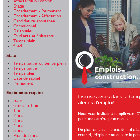
Affectation ou contrat
Stage
Encadrement - Permanent
Encadrement - Affectation
Candidature spontanée
Occasionnel
Saisonnier
Étudiants et finissants
Temps plein
filled
Statut
Temps partiel ou temps plein
Temps partiel
Temps plein
Liste de rappel
Permanent
Expérience requise
Inscrivez-vous dans la ban
Sans
alertes d'emploi!
6 mois à 1 an
1 an
Nous vous invitons à remplir votre C
2 ans
pour une carrière prometteuse.
3 ans
4 ans
De plus, en faisant partie de notre 
5 ans
courriel, téléphone ou encore la post
Plus de 5 ans