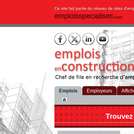
Ce site fait partie du réseau de sites d'em
emploisspecialises
.com
Emplois
Employeurs
Affich
Trouvez