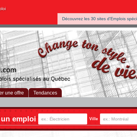
ploi
Découvrez les 30 sites d'Emplois spéci
er une offre
Tendances
 un emploi
Ville