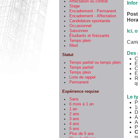
Affectation ou contrat
Info
Stage
Encadrement - Permanent
Post
Encadrement - Affectation
Hora
Candidature spontanée
Occasionnel
Ici,
Saisonnier
Étudiants et finissants
Temps plein
Camio
filled
Des 
Statut
C
Temps partiel ou temps plein
E
Temps partiel
C
Temps plein
E
Liste de rappel
R
Permanent
q
Expérience requise
Le t
Sans
P
6 mois à 1 an
1
1 an
D
2 ans
A
3 ans
A
4 ans
P
5 ans
C
Plus de 5 ans
p