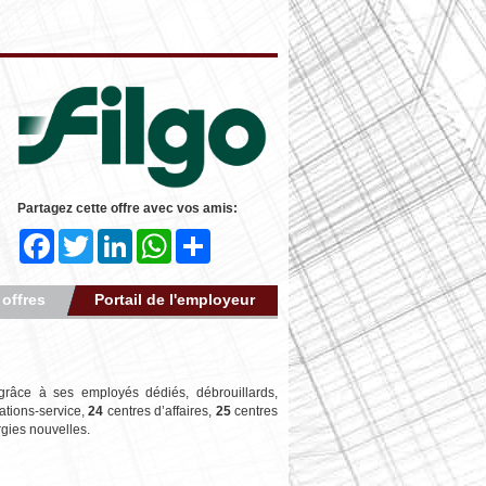
Partagez cette offre avec vos amis:
Facebook
Twitter
LinkedIn
WhatsApp
Share
 offres
Portail de l'employeur
 grâce à ses employés dédiés, débrouillards,
ations-service,
24
centres d’affaires,
25
centres
rgies nouvelles.