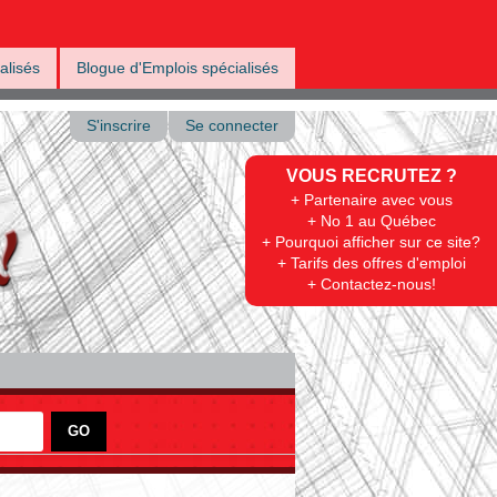
alisés
Blogue d'Emplois spécialisés
S'inscrire
Se connecter
VOUS RECRUTEZ ?
+ Partenaire avec vous
+ No 1 au Québec
+ Pourquoi afficher sur ce site?
+ Tarifs des offres d'emploi
+ Contactez-nous!