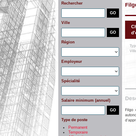
Rechercher
Filg
Ville
Ch
d'
Région
Typ
Vill
Employeur
Spécialité
Desc
Salaire minimum (annuel)
Filgo 
autono
Type de poste
d’appr
Permanent
Temporaire