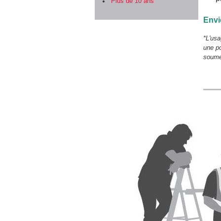
Plus de 10 ans
Envi
*L'usa
une po
soumet