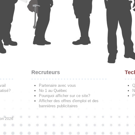
Recruteurs
Tec
vail
Partenaire avec vous
Q
atisé?
No 1 au Québec
N
Pourquoi afficher sur ce site?
P
Afficher des offres d'emploi et des
bannières publicitaires
ion 2026