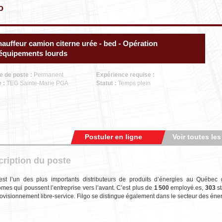
o
auffeur camion citerne urée - bed - Opération
équipements lourds
e de poste :
Permanent
Expérience requise :
e :
TEG Sainte-Marie PGA
Statut :
Temps plein
Postuler en ligne
Voir toutes les
ription du poste
est l’un des plus importants distributeurs de produits d’énergies au Québec
mes qui poussent l’entreprise vers l’avant. C’est plus de
1 500
employé.es,
303
st
ovisionnement libre-service. Filgo se distingue également dans le secteur des éne