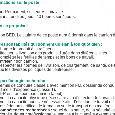
rmations sur le poste
e
: Permanent, secteur Victoriaville
.
ire :
Lundi au jeudi, 40 heures sur 4 jours.
 on se propulse!
n BED. Le titulaire de ce poste aura à dormir dans le camion d
responsabilités qui donnent un élan à ton quotidien :
harger le produit à la raffinerie.
ffectuer la livraison des produits d'urée dans différents sites.
ompléter les feuilles de temps et les bons de travail.
ntretenir son camion.
especter les normes de livraison, de chargement, de santé, de s
ue les diverses politiques de l’entreprise.
ype d’énergie recherché :
ermis de conduire classe 1 avec mention FM, dossier de condui
8 mois d’expérience (classe 1).
EP en transport par camion (atout).
voir la capacité physique nécessaire afin d’effectuer le travail d
voir la capacité auditive nécessaire afin d’effectuer le travail de
osséder un certificat de formation sur le transport des matières
ompétences recherchées :
souci de la santé, de la sécurité e
riorités, rigueur professionnelle, service à la clientèle exemplair