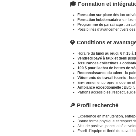
🎓 Formation et intégrati
Formation sur place
dès ton arrivé
Formation hebdomadaire
sur les 
Programme de parrainage
: un co
Possibilités d’avancement vers de
💎 Conditions et avantag
Horaire du
lundi au jeudi, 6 h 15 à 
Vendredi payé à taux et demi
jusqu
Assurances collectives + cotisat
100 $ pour l’achat de bottes de sé
Reconnaissance du talent
: la pai
Vêtements de travail fournis
: hood
Environnement propre, moderne et 
Ambiance exceptionnelle
: BBQ, 5
Patrons accessibles, respectueux et
🔎 Profil recherché
Expérience en manutention, entrepôt
Bonne forme physique et respect de
Attitude positive, ponctualité et vo
Esprit d’équipe et fierté du travail bi