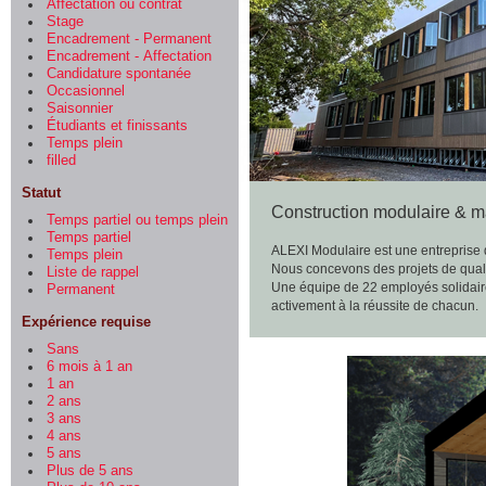
Affectation ou contrat
Stage
Encadrement - Permanent
Encadrement - Affectation
Candidature spontanée
Occasionnel
Saisonnier
Étudiants et finissants
Temps plein
filled
Statut
Construction modulaire & m
Temps partiel ou temps plein
Temps partiel
ALEXI Modulaire est une entreprise 
Temps plein
Nous concevons des projets de quali
Liste de rappel
Une équipe de 22 employés solidaires
Permanent
activement à la réussite de chacun.
Expérience requise
Sans
6 mois à 1 an
1 an
2 ans
3 ans
4 ans
5 ans
Plus de 5 ans