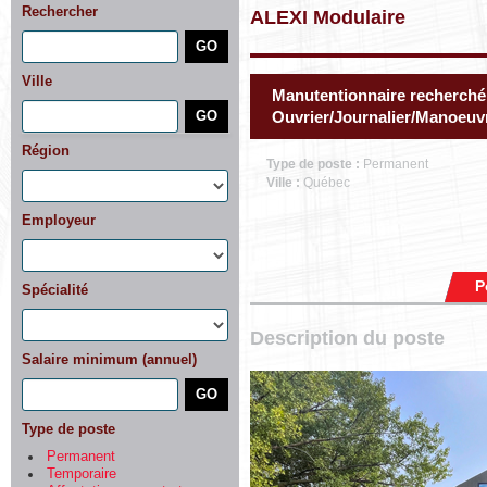
Rechercher
ALEXI Modulaire
Ville
Manutentionnaire recherché
Ouvrier/Journalier/Manoeuv
Région
Type de poste :
Permanent
Ville :
Québec
Employeur
P
Spécialité
Description du poste
Salaire minimum (annuel)
Type de poste
Permanent
Temporaire