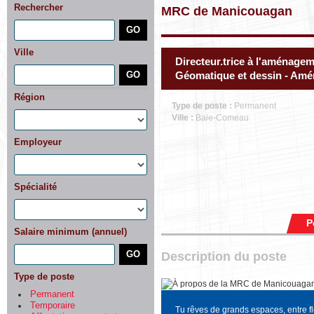
Rechercher
MRC de Manicouagan
Ville
Directeur.trice à l'aménagem
Géomatique et dessin - Am
Région
Type de poste :
Permanent
Ville :
Baie-Comeau
Employeur
Spécialité
P
Salaire minimum (annuel)
Description du poste
Type de poste
Permanent
Temporaire
Tu rêves de grands espaces, entre f