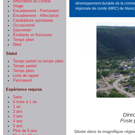
Affectation ou contrat
développement durable de ta communa
Stage
régionale de comté (MRC} de Manico
Encadrement - Permanent
Encadrement - Affectation
Candidature spontanée
Occasionnel
Saisonnier
Étudiants et finissants
Temps plein
filled
Statut
Temps partiel ou temps plein
Temps partiel
Temps plein
Liste de rappel
Permanent
Expérience requise
Sans
6 mois à 1 an
1 an
2 ans
Direc
3 ans
Poste 
4 ans
5 ans
Plus de 5 ans
Située dans la magnifique régio