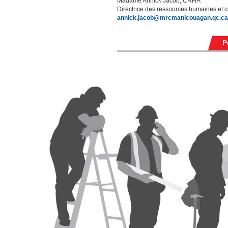
Madame Annick Jacob, CRHA
Directrice des ressources humaines et
annick.jacob@mrcmanicouagan.qc.ca
P