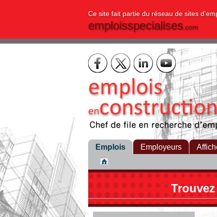
Ce site fait partie du réseau de sites d'em
emploisspecialises
.com
Emplois
Employeurs
Affich
Trouvez