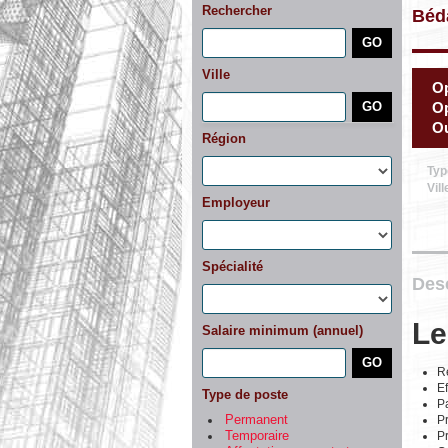
Rechercher
Béd
Ville
Op
Op
Ou
Région
Typ
Vill
Employeur
Spécialité
Desc
Le
Salaire minimum (annuel)
Ré
Ef
Type de poste
Pa
Pr
Permanent
Pr
Temporaire