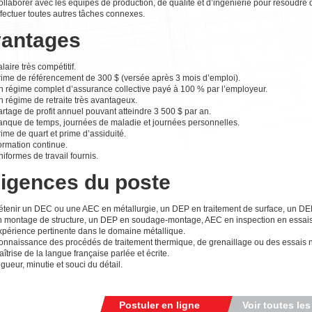
ollaborer avec les équipes de production, de qualité et d’ingénierie pour résoudre
fectuer toutes autres tâches connexes.
antages
laire très compétitif.
rime de référencement de 300 $ (versée après 3 mois d’emploi).
n régime complet d’assurance collective payé à 100 % par l’employeur.
 régime de retraite très avantageux.
rtage de profit annuel pouvant atteindre 3 500 $ par an.
anque de temps, journées de maladie et journées personnelles.
ime de quart et prime d’assiduité.
ormation continue.
iformes de travail fournis.
igences du poste
étenir un DEC ou une AEC en métallurgie, un DEP en traitement de surface, un D
n montage de structure, un DEP en soudage-montage, AEC en inspection en essais n
xpérience pertinente dans le domaine métallique.
onnaissance des procédés de traitement thermique, de grenaillage ou des essais no
îtrise de la langue française parlée et écrite.
gueur, minutie et souci du détail.
Postuler en ligne
Voir toutes les