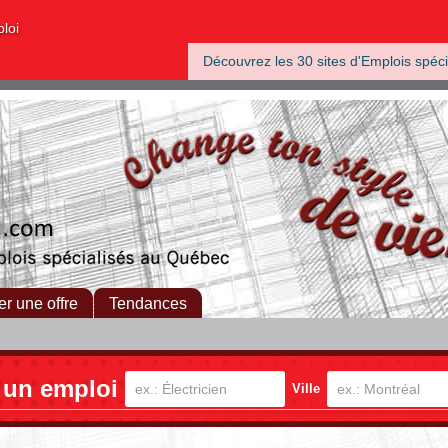
ploi
Découvrez les 30 sites d'Emplois spéci
er une offre
Tendances
 un emploi
Ville