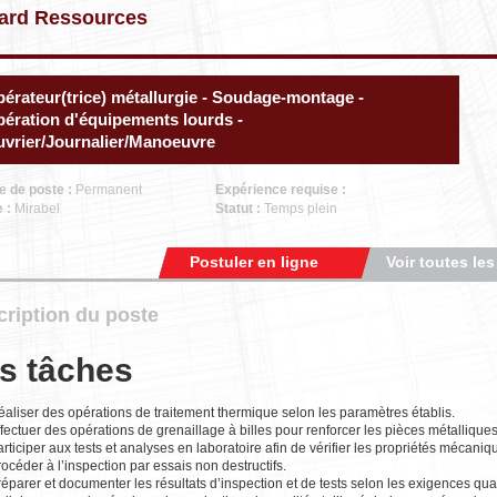
ard Ressources
érateur(trice) métallurgie - Soudage-montage -
ération d'équipements lourds -
vrier/Journalier/Manoeuvre
e de poste :
Permanent
Expérience requise :
e :
Mirabel
Statut :
Temps plein
Postuler en ligne
Voir toutes les
ription du poste
s tâches
aliser des opérations de traitement thermique selon les paramètres établis.
fectuer des opérations de grenaillage à billes pour renforcer les pièces métalliques
rticiper aux tests et analyses en laboratoire afin de vérifier les propriétés mécani
océder à l’inspection par essais non destructifs.
éparer et documenter les résultats d’inspection et de tests selon les exigences qual