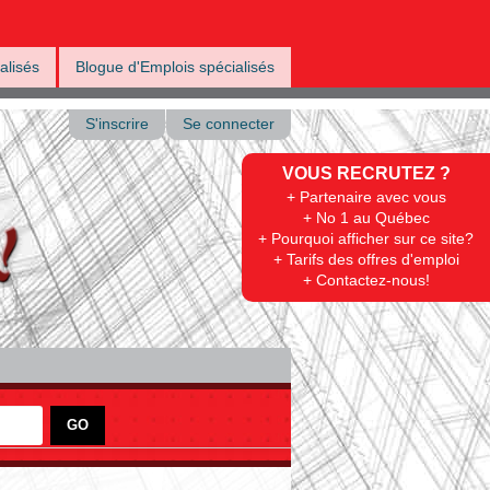
alisés
Blogue d'Emplois spécialisés
S'inscrire
Se connecter
VOUS RECRUTEZ ?
+ Partenaire avec vous
+ No 1 au Québec
+ Pourquoi afficher sur ce site?
+ Tarifs des offres d'emploi
+ Contactez-nous!