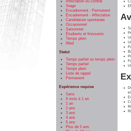
C
Affectation ou contrat
Ef
Stage
Encadrement - Permanent
Av
Encadrement - Affectation
Candidature spontanée
Occasionnel
Sa
Saisonnier
P
Étudiants et finissants
U
Temps plein
Un
filled
Pa
B
Statut
Pr
Temps partiel ou temps plein
F
Temps partiel
Un
Temps plein
Liste de rappel
Ex
Permanent
Expérience requise
D
e
Sans
E
6 mois à 1 an
C
1 an
Ma
2 ans
Ri
3 ans
4 ans
5 ans
Plus de 5 ans