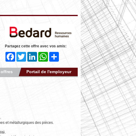
Partagez cette offre avec vos amis:
Facebook
Twitter
LinkedIn
WhatsApp
Share
 offres
Portail de l'employeur
.
ques et métallurgiques des pièces.
ité.