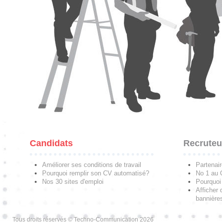
Candidats
Recruteu
Améliorer ses conditions de travail
Partenai
Pourquoi remplir son CV automatisé?
No 1 au
Nos 30 sites d'emploi
Pourquoi 
Afficher 
bannières
Tous droits réservés © Techno-Communication 2026