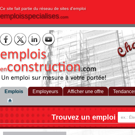
Ce site fait partie du réseau de sites d'emploi
emploisspecialises
.com
Emplois
Employeurs
Afficher une offre
Tendance
Trouvez un emploi