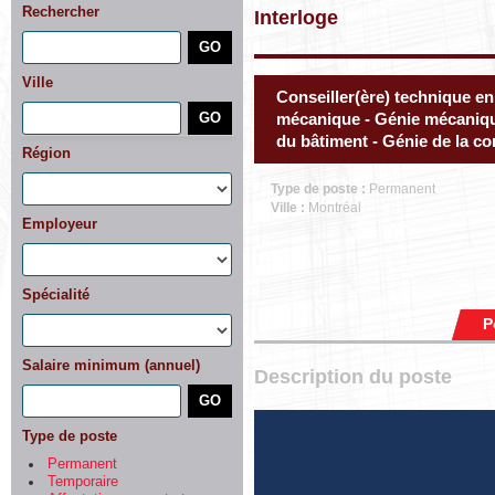
Rechercher
Interloge
Ville
Conseiller(ère) technique en 
mécanique - Génie mécaniqu
du bâtiment - Génie de la co
Région
Type de poste :
Permanent
Ville :
Montréal
Employeur
Spécialité
P
Salaire minimum (annuel)
Description du poste
Type de poste
Permanent
Temporaire