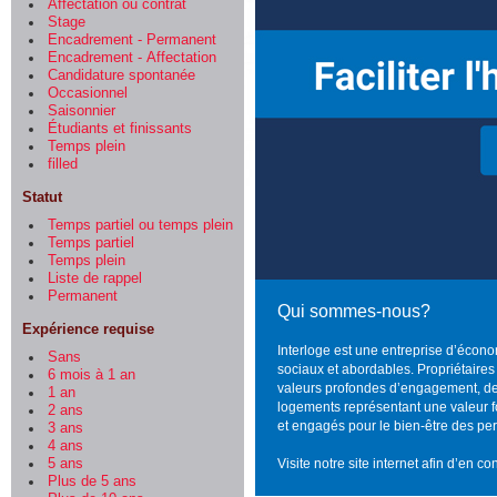
Affectation ou contrat
Stage
Encadrement - Permanent
Encadrement - Affectation
Candidature spontanée
Occasionnel
Saisonnier
Étudiants et finissants
Temps plein
filled
Statut
Temps partiel ou temps plein
Temps partiel
Temps plein
Liste de rappel
Permanent
Qui sommes-nous?
Expérience requise
Interloge est une entreprise d’écono
Sans
sociaux et abordables. Propriétaires 
6 mois à 1 an
valeurs profondes d’engagement, de 
1 an
logements représentant une valeur
2 ans
et engagés pour le bien-être des pe
3 ans
4 ans
5 ans
Visite notre site internet afin d’en 
Plus de 5 ans