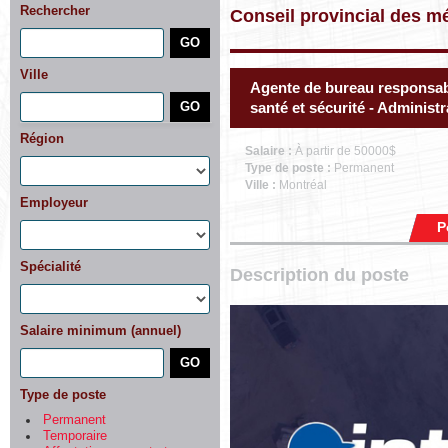
Rechercher
Conseil provincial des mé
Ville
Agente de bureau responsabl
santé et sécurité - Administ
Région
Salaire :
À partir de 50000$
Type de poste :
Permanent
Ville :
Montréal
Employeur
P
Spécialité
Description du poste
Salaire minimum (annuel)
Type de poste
Permanent
Temporaire