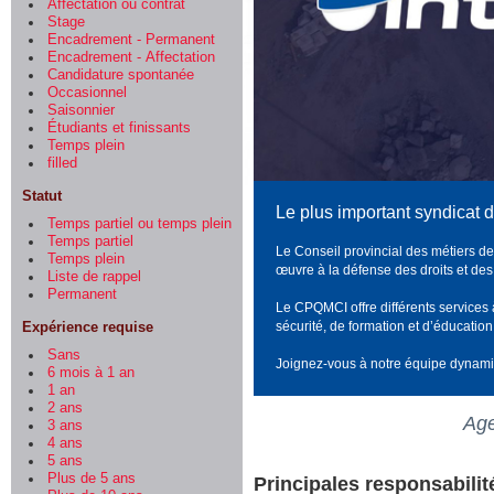
Affectation ou contrat
Stage
Encadrement - Permanent
Encadrement - Affectation
Candidature spontanée
Occasionnel
Saisonnier
Étudiants et finissants
Temps plein
filled
Statut
Le plus important syndicat 
Temps partiel ou temps plein
Temps partiel
Le Conseil provincial des métiers de
Temps plein
œuvre à la défense des droits et des i
Liste de rappel
Permanent
Le CPQMCI offre différents services à 
Expérience requise
sécurité, de formation et d’éducation
Sans
Joignez-vous à notre équipe dynam
6 mois à 1 an
1 an
2 ans
Age
3 ans
4 ans
5 ans
Plus de 5 ans
Principales responsabilit