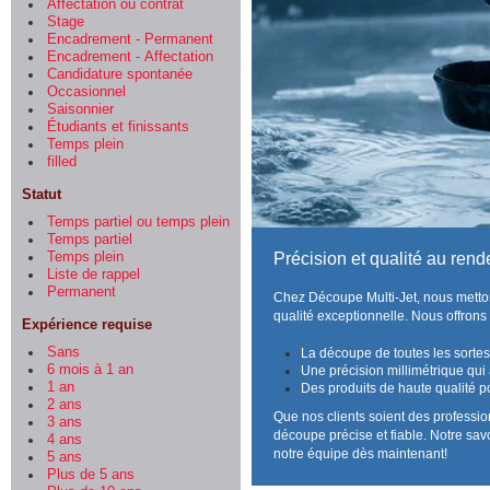
Affectation ou contrat
Stage
Encadrement - Permanent
Encadrement - Affectation
Candidature spontanée
Occasionnel
Saisonnier
Étudiants et finissants
Temps plein
filled
Statut
Temps partiel ou temps plein
Temps partiel
Temps plein
Précision et qualité au rend
Liste de rappel
Permanent
Chez Découpe Multi-Jet, nous metton
qualité exceptionnelle. Nous offron
Expérience requise
Sans
La découpe de toutes les sortes
6 mois à 1 an
Une précision millimétrique qui
1 an
Des produits de haute qualité p
2 ans
Que nos clients soient des professio
3 ans
découpe précise et fiable. Notre savo
4 ans
notre équipe dès maintenant!
5 ans
Plus de 5 ans