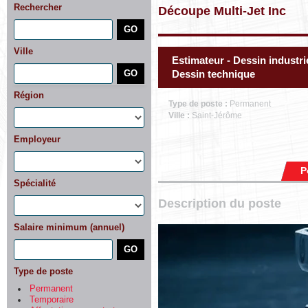
Rechercher
Découpe Multi-Jet Inc
Ville
Estimateur - Dessin industri
Dessin technique
Région
Type de poste :
Permanent
Ville :
Saint-Jérôme
Employeur
P
Spécialité
Description du poste
Salaire minimum (annuel)
Type de poste
Permanent
Temporaire