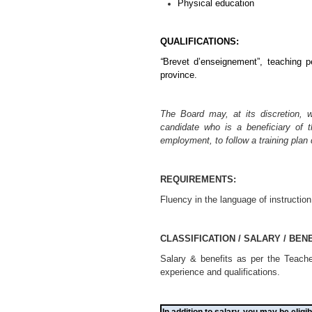
Physical education
QUALIFICATIONS:
“
Brevet d’enseignement”, teaching p
province.
The Board may, at its discretion, wa
candidate who is a beneficiary o
employment, to follow a training plan
REQUIREMENTS:
Fluency in the language of instructio
CLASSIFICATION / SALARY / BENE
Salary & benefits as per the Teach
experience and qualifications.
I
n addition to salary, you may be eligib