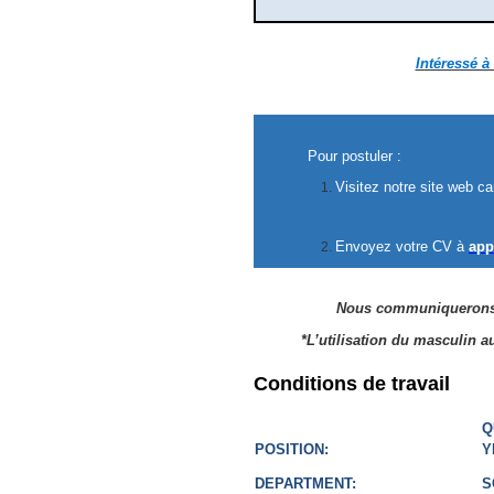
Intéressé à
Pour postuler :
Visitez notre site web car
Envoyez votre CV à
app
Nous communiquerons s
*L’utilisation du masculin 
Conditions de travail
Q
POSITION:
Y
DEPARTMENT:
S