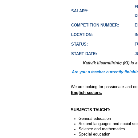
F
SALARY:
D
COMPETITION NUMBER:
E
LOCATION:
I
STATUS:
F
START DATE:
J
Kativik Ilisarniliriniq (KI) 
Are you a teacher currently finishi
We are looking for passionate and cr
English sectors.
SUBJECTS TAUGHT:
General education
Second languages and social sc
Science and mathematics
Special education