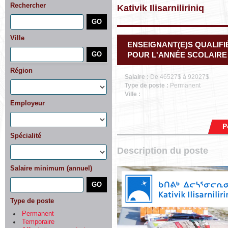
Rechercher
Kativik Ilisarniliriniq
Ville
ENSEIGNANT(E)S QUALIFI
POUR L'ANNÉE SCOLAIRE 2
Région
Salaire :
De 46527$ à 92027$
Type de poste :
Permanent
Ville :
Employeur
P
Spécialité
Description du poste
Salaire minimum (annuel)
Type de poste
Permanent
Temporaire