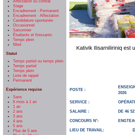
Affectation ou contrat
Stage
Encadrement - Permanent
Encadrement - Affectation
Candidature spontanée
Occasionnel
Saisonnier
Étudiants et finissants
Temps plein
filled
Kativik Ilisarniliriniq e
Statut
Temps partiel ou temps plein
Temps partiel
Temps plein
Liste de rappel
Permanent
ENSEIGN
Expérience requise
POSTE :
2026
Sans
SERVICE :
OPÉRAT
6 mois à 1 an
1 an
SALAIRE :
DE 46 5
2 ans
3 ans
CONCOURS N°:
ENGTEAC
4 ans
5 ans
LIEU DE TRAVAIL:
Plus de 5 ans