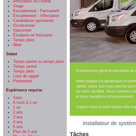
Affectation ou contrat
Stage
Encadrement - Permanent
Encadrement - Affectation
Candidature spontanée
Occasionnel
Saisonnier
Étudiants et finissants
Temps plein
filled
Statut
Temps partiel ou temps plein
Temps partiel
Entrepreneur général spécialisé en 
Temps plein
Liste de rappel
Notre équipe est dynamique et profe
Permanent
rapide, parce que nous savons que l
Expérience requise
de notre clientèle. Nous sommes créa
et nous travaillons très proprement.
Sans
6 mois à 1 an
Joignez-vous à notre équipe dès ma
1 an
2 ans
3 ans
4 ans
Installateur de systè
5 ans
Plus de 5 ans
Tâches