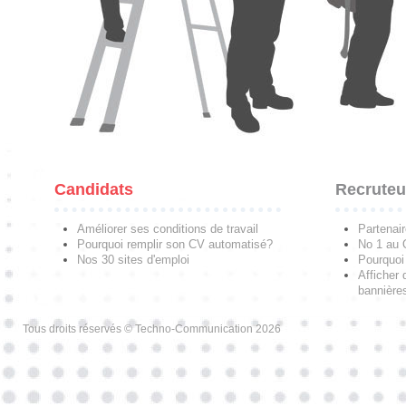
Candidats
Recruteu
Améliorer ses conditions de travail
Partenai
Pourquoi remplir son CV automatisé?
No 1 au
Nos 30 sites d'emploi
Pourquoi 
Afficher 
bannières
Tous droits réservés © Techno-Communication 2026