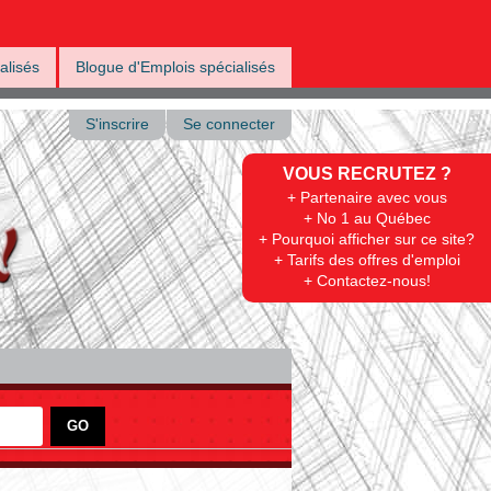
alisés
Blogue d'Emplois spécialisés
S'inscrire
Se connecter
VOUS RECRUTEZ ?
+ Partenaire avec vous
+ No 1 au Québec
+ Pourquoi afficher sur ce site?
+ Tarifs des offres d'emploi
+ Contactez-nous!