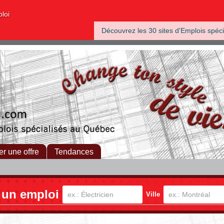
ploi
Découvrez les 30 sites d'Emplois spéci
er une offre
Tendances
 un emploi
Ville