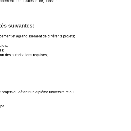
oppement de nos sites, et ce, dans une
tés suivantes:
ppement et agrandissement de différents projets;
ojets;
es;
ion des autorisations requises;
rojets ou détenir un diplôme universitaire ou
ipe;