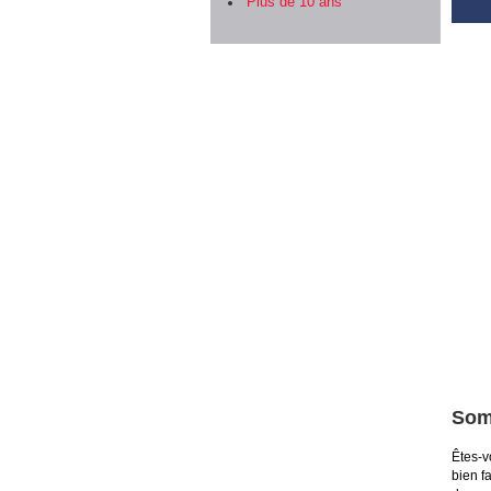
Plus de 10 ans
Som
Êtes-v
bien f