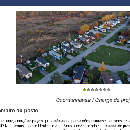
1
2
3
4
5
6
7
Coordonnateur / Chargé de pro
maire du poste
ous un(e) chargé de projets qui se démarque par sa débrouillardise, son sens de l’o
ait? Nous avons le poste idéal pour vous! Vous aurez pour principal mandat de pren