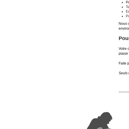
P
T
E
P
Nous o
enviro
Pour
Votre 
plaisi
Faite 
Seuls 