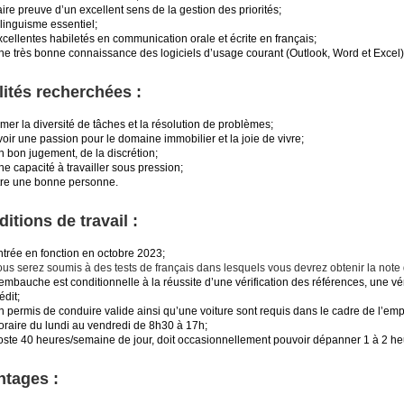
ire preuve d’un excellent sens de la gestion des priorités;
linguisme essentiel;
cellentes habiletés en communication orale et écrite en français;
ne très bonne connaissance des logiciels d’usage courant (Outlook, Word et Excel)
ités recherchées :
mer la diversité de tâches et la résolution de problèmes;
oir une passion pour le domaine immobilier et la joie de vivre;
 bon jugement, de la discrétion;
e capacité à travailler sous pression;
tre une bonne personne.
itions de travail :
ntrée en fonction en octobre 2023;
ous serez soumis à des tests de français dans lesquels vous devrez obtenir la note
embauche est conditionnelle à la réussite d’une vérification des références, une véri
édit;
 permis de conduire valide ainsi qu’une voiture sont requis dans le cadre de l’emp
oraire du lundi au vendredi de 8h30 à 17h;
oste 40 heures/semaine de jour, doit occasionnellement pouvoir dépanner 1 à 2 heu
ntages :