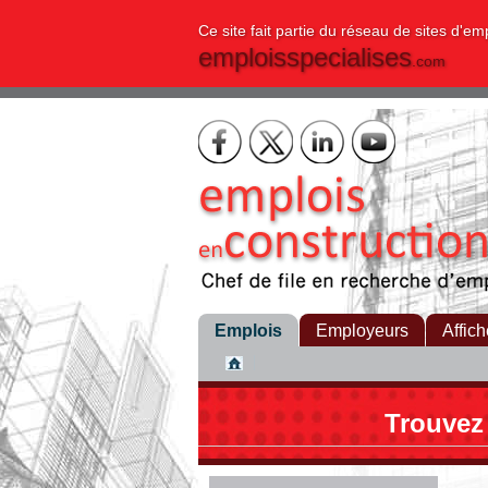
Ce site fait partie du réseau de sites d'em
emploisspecialises
.com
Emplois
Employeurs
Affich
Trouvez