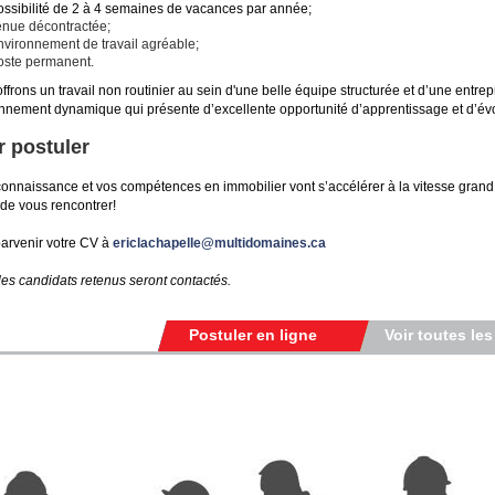
ossibilité de 2 à 4 semaines de vacances par année;
enue décontractée;
nvironnement de travail agréable;
oste permanent.
ffrons un travail non routinier au sein d'une belle équipe structurée et d’une entre
nnement dynamique qui présente d’excellente opportunité d’apprentissage et d’évo
 postuler
connaissance et vos compétences en immobilier vont s’accélérer à la vitesse grand 
r de vous rencontrer!
parvenir votre CV à
ericlachapelle@multidomaines.ca
les candidats retenus seront contactés.
Postuler en ligne
Voir toutes les