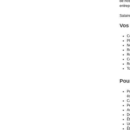
de nos
entrep
Salair
Vos 
Co
Pl
Né
R
Re
Co
R
T
Pour
P
é
Ca
Pe
Av
De
Êt
Un
Êt