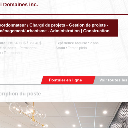
i Domaines inc.
ordonnateur / Chargé de projets - Gestion de projets -
énagement/urbanisme - Administration | Construction
aire :
De 54080$ à 79040$
Expérience requise :
2 ans
e de poste :
Permanent
Statut :
Temps plein
e :
Terrebonne
Postuler en ligne
Voir toutes les
ription du poste