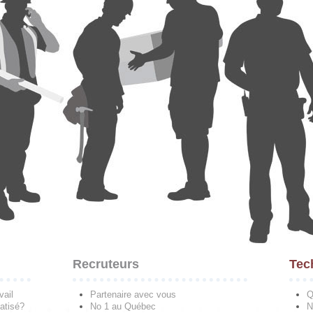
Recruteurs
Tec
vail
Partenaire avec vous
Q
atisé?
No 1 au Québec
N