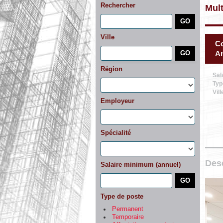
Rechercher
Mult
Ville
Co
Am
Région
Sal
Typ
Vill
Employeur
Spécialité
Desc
Salaire minimum (annuel)
Type de poste
Permanent
Temporaire