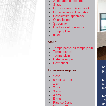
Affectation ou contrat
Stage
Encadrement - Permanent
Encadrement - Affectation
Candidature spontanée
Occasionnel
Saisonnier
Étudiants et finissants
Temps plein
filled
Statut
Temps partiel ou temps plein
Temps partiel
Temps plein
Liste de rappel
Permanent
Mu
Expérience requise
Fa
Sans
Mu
6 mois à 1 an
1 an
au
2 ans
mai
3 ans
4 ans
No
5 ans
Te
Plus de 5 ans
de