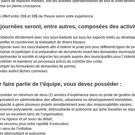
 parcs de maisons mobiles, soit les activités opérationnelles de tout le volet dével
rise en pleine croissance.
e offert entre 26$ et 38$ de l'heure selon votre expérience.
journées seront, entre autres, composées des activi
llaborer étroitement avec nos sous-traitants sur tous les aspects reliés au dévelo
anifier et coordonner la réalisation de divers travaux;
gocier avec les sous-traitants afin d’obtenir le juste prix pour différents types de pr
éaliser et participer à la préparation de documents visant des demandes municipal
présenter la société et négocier les projets auprès des municipalités pour l’obtent
ntrôler et maintenir un processus précis du contrôle des coûts;
emplir les formulaires de demandes de permis;
outes autres tâches connexes.
 faire partie de l’équipe, vous devez posséder :
osséder un minimum de deux (2) années d’expérience dans un poste de gestion de p
quivalent en administration des affaires, urbanisme ou développement immobilier;
pacité à gérer plusieurs projets simultanément avec des responsabilités variées;
rsonne polyvalente, ouverte, débrouillarde et autonome qui aime travailler en équ
oir un excellent sens de l’organisation;
 la rigueur et un souci du détail;
re reconnu pour votre rapidité d’exécution;
 sens de l’initiative;
re débrouillard et autonome;