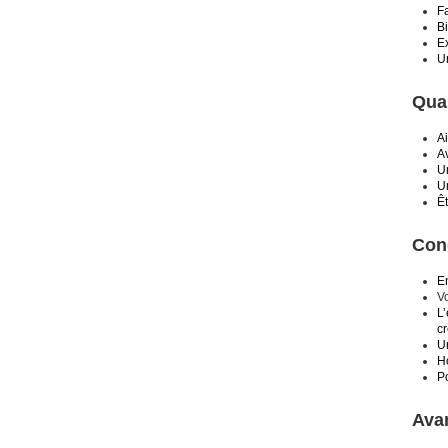
Fa
Bi
Ex
U
Qual
Ai
Av
Un
Un
Ê
Cond
E
V
L’
cr
Un
H
P
Ava