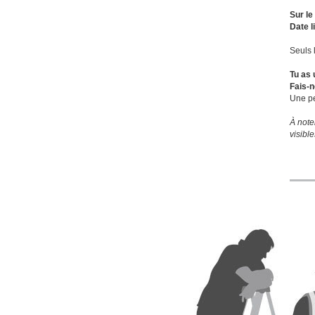
Sur le
Date l
Seuls 
Tu as 
Fais-n
Une pe
À note
visibl