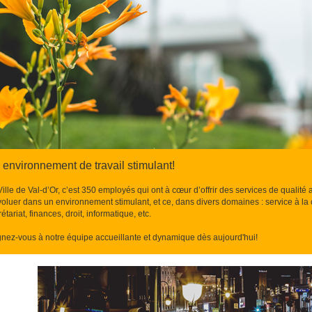
 environnement de travail stimulant!
Ville de Val-d’Or, c’est 350 employés qui ont à cœur d’offrir des services de qualité
oluer dans un environnement stimulant, et ce, dans divers domaines : service à la cli
étariat, finances, droit, informatique, etc.
gnez-vous à notre équipe accueillante et dynamique dès aujourd'hui!