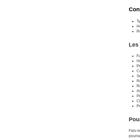
Cond
T
H
R
Les
F
Ho
P
C
S
R
R
A
P
Cl
P
Pour
Fais-n
pourra