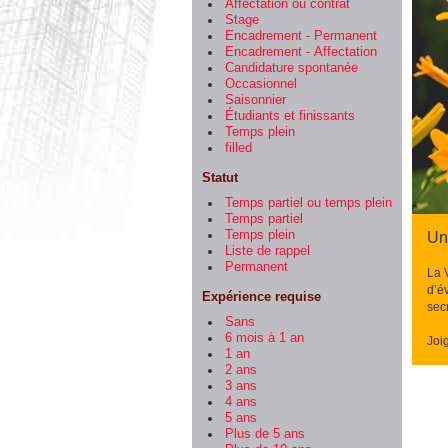
Affectation ou contrat
Stage
Encadrement - Permanent
Encadrement - Affectation
Candidature spontanée
Occasionnel
Saisonnier
Étudiants et finissants
Temps plein
filled
Statut
Temps partiel ou temps plein
Temps partiel
Temps plein
Un
Liste de rappel
Permanent
La 
d’év
Expérience requise
secr
Sans
6 mois à 1 an
Joi
1 an
2 ans
3 ans
4 ans
5 ans
Plus de 5 ans