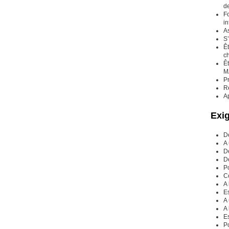
de
F
in
As
S’
Êt
c
Êt
M
P
Ré
A
Exi
Dé
A
Dé
Dé
P
Co
A 
Es
A
A 
Es
P