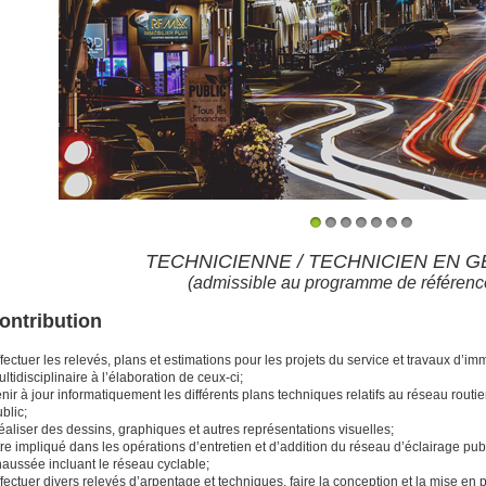
1
2
3
4
5
6
7
TECHNICIENNE / TECHNICIEN EN GÉ
(admissible au programme de référen
ontribution
fectuer les relevés, plans et estimations pour les projets du service et travaux d’imm
ltidisciplinaire à l’élaboration de ceux-ci;
nir à jour informatiquement les différents plans techniques relatifs au réseau routi
blic;
aliser des dessins, graphiques et autres représentations visuelles;
re impliqué dans les opérations d’entretien et d’addition du réseau d’éclairage pu
haussée incluant le réseau cyclable;
fectuer divers relevés d’arpentage et techniques, faire la conception et la mise en 