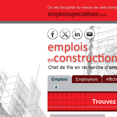
Ce site fait partie du réseau de sites d'em
emploisspecialises
.com
Emplois
Employeurs
Affich
Trouvez