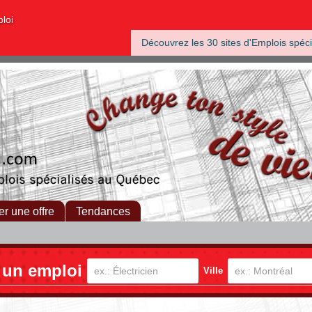
ploi
Découvrez les 30 sites d'Emplois spéci
er une offre
Tendances
 un emploi
Ville