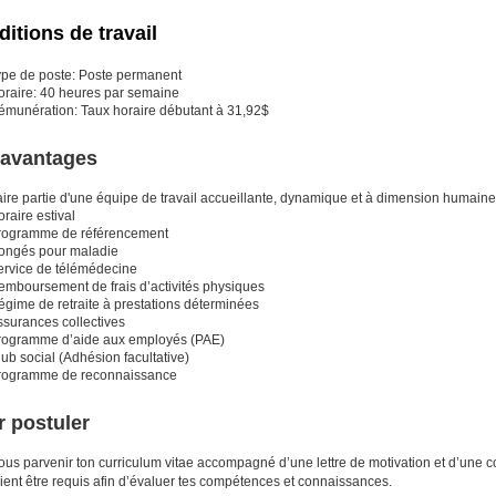
itions de travail
ype de poste: Poste permanent
oraire: 40 heures par semaine
émunération: Taux horaire débutant à 31,92$
 avantages
aire partie d'une équipe de travail accueillante, dynamique et à dimension humaine
raire estival
rogramme de référencement
ongés pour maladie
ervice de télémédecine
emboursement de frais d’activités physiques
égime de retraite à prestations déterminées
ssurances collectives
rogramme d’aide aux employés (PAE)
ub social (Adhésion facultative)
rogramme de reconnaissance
 postuler
ous parvenir ton curriculum vitae accompagné d’une lettre de motivation et d’une c
ient être requis afin d’évaluer tes compétences et connaissances.