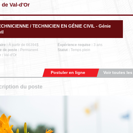
e de Val-d'Or
ECHNICIENNE / TECHNICIEN EN GÉNIE CIVIL - Génie
vil
aire :
À partir de 66394$
Expérience requise :
3 ans
e de poste :
Permanent
Statut :
Temps plein
e :
Val-d'Or
Postuler en ligne
Voir toutes les
ription du poste