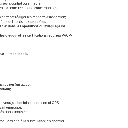
lisés à contrat ou en régie;
ents d'ordre technique concernant les
ontrat et rédiger les rapports d’inspection;
ères et l’accès aux propriétés;
blic et dans les opérations du marquage de
es d’égout et les certifications requises PACP-
ce, lorsque requis.
struction (un atout);
natout);
niveau,station totale robotisée et GPS;
avail engroupe;
és dansl’industrie;
rsqu’assigné à la surveillance en chantier;