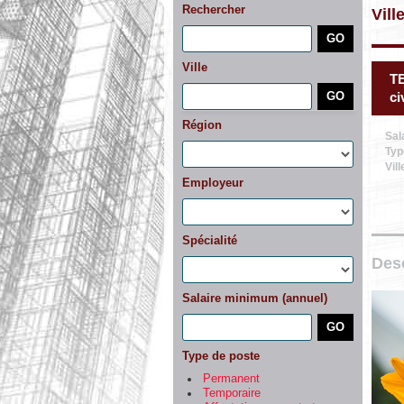
Rechercher
Vill
Ville
T
ci
Région
Sal
Typ
Vill
Employeur
Spécialité
Desc
Salaire minimum (annuel)
Type de poste
Permanent
Temporaire