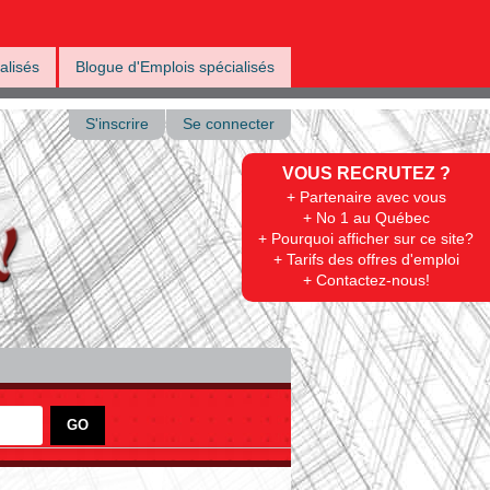
alisés
Blogue d'Emplois spécialisés
S'inscrire
Se connecter
VOUS RECRUTEZ ?
+ Partenaire avec vous
+ No 1 au Québec
+ Pourquoi afficher sur ce site?
+ Tarifs des offres d'emploi
+ Contactez-nous!