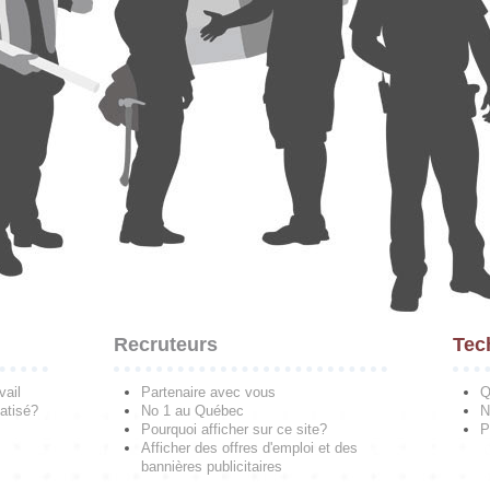
Recruteurs
Tec
vail
Partenaire avec vous
Q
atisé?
No 1 au Québec
N
Pourquoi afficher sur ce site?
P
Afficher des offres d'emploi et des
bannières publicitaires