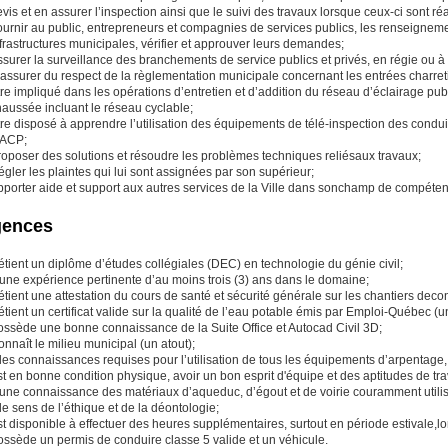
vis et en assurer l’inspection ainsi que le suivi des travaux lorsque ceux-ci sont réa
ournir au public, entrepreneurs et compagnies de services publics, les renseignem
frastructures municipales, vérifier et approuver leurs demandes;
surer la surveillance des branchements de service publics et privés, en régie ou à c
assurer du respect de la règlementation municipale concernant les entrées charreti
re impliqué dans les opérations d’entretien et d’addition du réseau d’éclairage pu
haussée incluant le réseau cyclable;
re disposé à apprendre l’utilisation des équipements de télé-inspection des conduit
ACP;
roposer des solutions et résoudre les problèmes techniques reliésaux travaux;
gler les plaintes qui lui sont assignées par son supérieur;
pporter aide et support aux autres services de la Ville dans sonchamp de compéten
gences
tient un diplôme d’études collégiales (DEC) en technologie du génie civil;
 une expérience pertinente d’au moins trois (3) ans dans le domaine;
tient une attestation du cours de santé et sécurité générale sur les chantiers decon
tient un certificat valide sur la qualité de l’eau potable émis par Emploi-Québec (u
ossède une bonne connaissance de la Suite Office et Autocad Civil 3D;
nnaît le milieu municipal (un atout);
les connaissances requises pour l’utilisation de tous les équipements d’arpentage, 
t en bonne condition physique, avoir un bon esprit d'équipe et des aptitudes de tr
 une connaissance des matériaux d’aqueduc, d’égout et de voirie couramment utilis
le sens de l’éthique et de la déontologie;
t disponible à effectuer des heures supplémentaires, surtout en période estivale,lo
ossède un permis de conduire classe 5 valide et un véhicule.