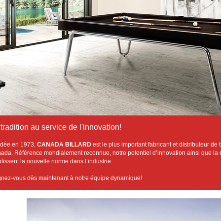
tradition au service de l'innovation!
dée en 1973,
CANADA BILLARD
est le plus important fabricant et distributeur de
nada.
Référence mondialement reconnue, notre potentiel d’innovation ainsi que la q
blissent la nouvelle norme dans l’industrie.
gnez-vous dès maintenant à notre équipe dynamique!