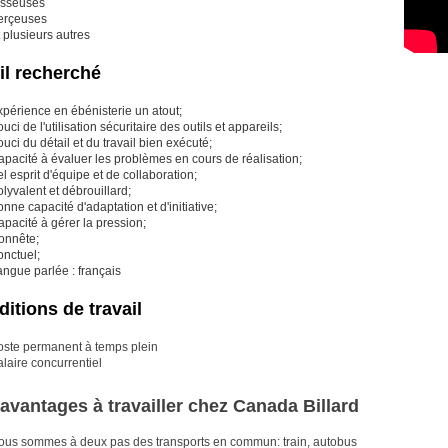
isseuses
erçeuses
 plusieurs autres
il recherché
xpérience en ébénisterie un atout;
uci de l'utilisation sécuritaire des outils et appareils;
uci du détail et du travail bien exécuté;
pacité à évaluer les problèmes en cours de réalisation;
l esprit d'équipe et de collaboration;
lyvalent et débrouillard;
nne capacité d'adaptation et d'initiative;
pacité à gérer la pression;
onnête;
onctuel;
ngue parlée : français
itions de travail
oste permanent à temps plein
laire concurrentiel
avantages à travailler chez Canada Billard
ous sommes à deux pas des transports en commun: train, autobus