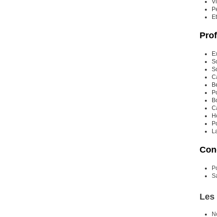
V
P
Et
Prof
E
So
So
Ca
Be
Po
Bo
Ca
H
P
La
Cond
P
Sa
Les 
N