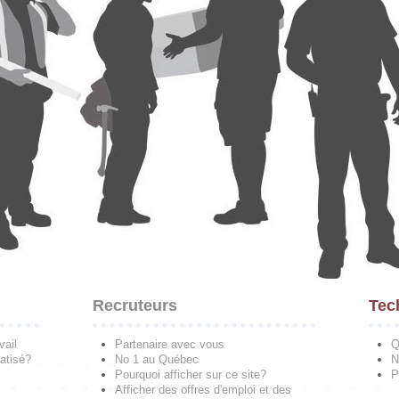
Recruteurs
Tec
vail
Partenaire avec vous
Q
atisé?
No 1 au Québec
N
Pourquoi afficher sur ce site?
P
Afficher des offres d'emploi et des