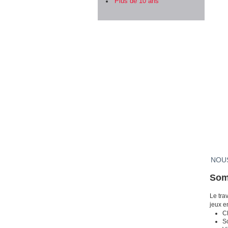
Plus de 10 ans
NOUS
Som
Le tra
jeux en
C
Sc