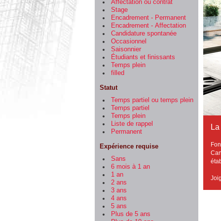
Affectation ou contrat
Stage
Encadrement - Permanent
Encadrement - Affectation
Candidature spontanée
Occasionnel
Saisonnier
Étudiants et finissants
Temps plein
filled
Statut
Temps partiel ou temps plein
Temps partiel
Temps plein
Liste de rappel
La 
Permanent
Fon
Expérience requise
Ca
Sans
éta
6 mois à 1 an
1 an
Joi
2 ans
3 ans
4 ans
5 ans
Plus de 5 ans