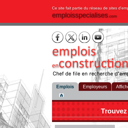
Ce site fait partie du réseau de sites d'em
emploisspecialises
.com
Emplois
Employeurs
Affich
Trouvez