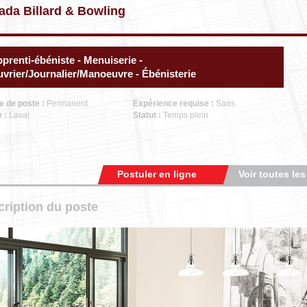
ada Billard & Bowling
prenti-ébéniste - Menuiserie -
vrier/Journalier/Manoeuvre - Ébénisterie
e de poste :
Permanent
Expérience requise :
Sans
e :
Laval
Statut :
Temps plein
Postuler en ligne
Voir toutes les
ription du poste