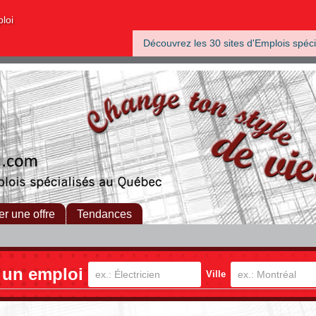
ploi
Découvrez les 30 sites d'Emplois spéci
er une offre
Tendances
 un emploi
Ville