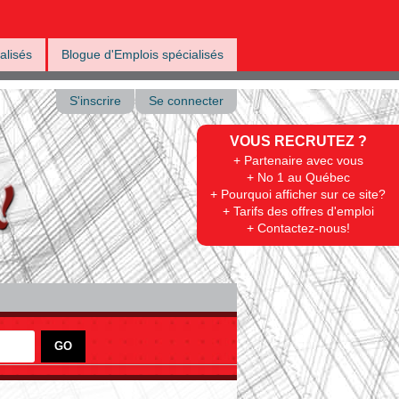
alisés
Blogue d'Emplois spécialisés
S'inscrire
Se connecter
VOUS RECRUTEZ ?
+ Partenaire avec vous
+ No 1 au Québec
+ Pourquoi afficher sur ce site?
+ Tarifs des offres d'emploi
+ Contactez-nous!