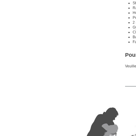
S
R
H
Po
2 
G
C
B
Fa
Pour
Veuill