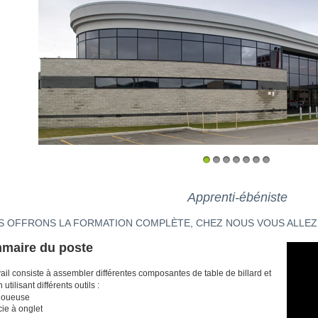
1
2
3
4
5
6
7
Apprenti-ébéniste
 OFFRONS LA FORMATION COMPLÈTE, CHEZ NOUS VOUS ALLEZ 
maire du poste
vail consiste à assembler différentes composantes de table de billard et
 utilisant différents outils :
loueuse
ie à onglet