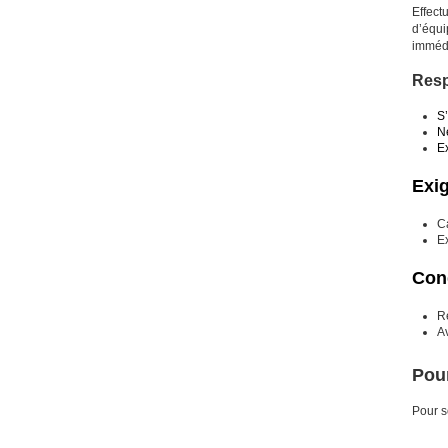
Effect
d’équi
immédi
Resp
S’
Ne
E
Exi
C
E
Cond
Ré
Av
Pour
Pour s