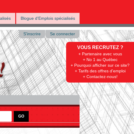
alisés
Blogue d'Emplois spécialisés
S'inscrire
Se connecter
VOUS RECRUTEZ ?
+ Partenaire avec vous
+ No 1 au Québec
+ Pourquoi afficher sur ce site?
+ Tarifs des offres d'emploi
+ Contactez-nous!