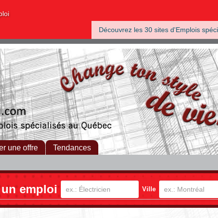
ploi
Découvrez les 30 sites d'Emplois spéci
er une offre
Tendances
 un emploi
Ville