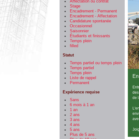
Affectation ou contrat
Stage
Encadrement - Permanent
Encadrement - Affectation
Candidature spontanée
Occasionnel
Saisonnier
Étudiants et finissants
Temps plein
filled
Statut
Temps partiel ou temps plein
Temps partiel
Temps plein
En
Liste de rappel
Permanent
Ent
Expérience requise
des
de l
Sans
6 mois à 1 an
L'e
1 an
env
2 ans
ave
3 ans
4 ans
Joi
5 ans
Plus de 5 ans