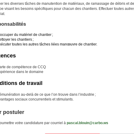
uer les diverses tâches de manutention de matériaux, de ramassage de débris et de n
pe visant les besoins spécifiques pour chacun des chantiers. Effectuer toutes autr
at.
onsabilités
occuper du matériel de chantier ;
ttoyer les chantiers ;
xécuter toutes les autres tâches liées manœuvre de chantier.
gences
arte de compétence de CCQ
xpérience dans le domaine
itions de travail
munération au-delà de ce que l’on trouve dans l’industrie ;
antages sociaux concurrentiels et stimulants.
 postuler
oumettre votre candidature par courriel à
pascal.blouin@carbo.ws