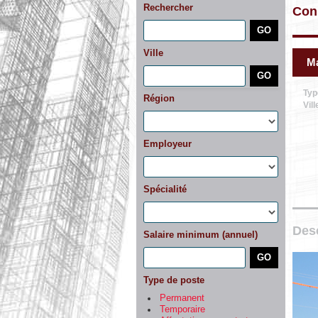
Rechercher
Cons
Ville
Ma
Typ
Région
Vill
Employeur
Spécialité
Desc
Salaire minimum (annuel)
Type de poste
Permanent
Temporaire