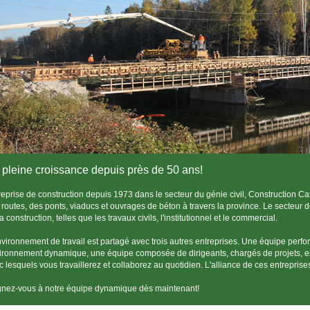
 pleine croissance depuis près de 50 ans!
reprise de construction depuis 1973 dans le secteur du génie civil, Construction C
 routes, des ponts, viaducs et ouvrages de béton à travers la province. Le secteur de
a construction, telles que les travaux civils, l'institutionnel et le commercial.
nvironnement de travail est partagé avec trois autres entreprises. Une équipe perfo
ironnement dynamique, une équipe composée de dirigeants, chargés de projets, esti
c lesquels vous travaillerez et collaborez au quotidien. L'alliance de ces entreprise
gnez-vous à notre équipe dynamique dès maintenant!