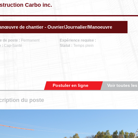
truction Carbo inc.
nœuvre de chantier - Ouvrier/Journalier/Manoeuvre
e de poste :
Permanent
Expérience requise :
e :
Cap-Santé
Statut :
Temps plein
Postuler en ligne
Voir toutes les
ription du poste