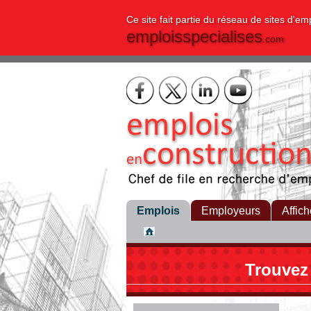
Ce site fait partie du réseau de sites d'em
emploisspecialises
.com
Emplois
Employeurs
Affich
Trouvez