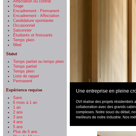
Affectation ou contrat
Stage
Encadrement - Permanent
Encadrement - Affectation
Candidature spontanée
Occasionnel
Saisonnier
Étudiants et finissants
Temps plein
filled
Statut
Temps partiel ou temps plein
Temps partiel
Temps plein
Liste de rappel
Permanent
Expérience requise
Une entreprise en pleine cr
Sans
OVI réalise des projets résidentiels
6 mois à 1 an
collaboration avec des grands cabinet
1 an
complexes.
Notre souci du détail, no
2 ans
meilleurs de notre industrie. Nos m
3 ans
4 ans
5 ans
Plus de 5 ans