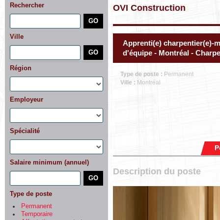
Rechercher
OVI Construction
Ville
Apprenti(e) charpentier(e)-m
d'équipe - Montréal - Charp
Région
Type de poste :
Permanent
Ville :
Montréal
Employeur
Spécialité
P
Salaire minimum (annuel)
Description du poste
Type de poste
Permanent
Temporaire