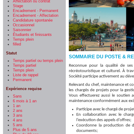
Affectation ou contrat
Stage
Encadrement - Permanent
Encadrement - Affectation
Candidature spontanée
Occasionnel
Saisonnier
Étudiants et finissants
Temps plein
filled
Statut
SOMMAIRE DU POSTE & R
Temps partiel ou temps plein
Temps partiel
Reconnue pour la qualité de ses 
Temps plein
récréotouristique et culturel. À tr
Liste de rappel
Société participe activement au dév
Permanent
Relevant du chef, maintenance et co
Expérience requise
les chargés de projets pour la gest
Vous effectuerez aussi le soutien a
Sans
maintenance conformément aux exig
6 mois à 1 an
1 an
Participe avec le chargé de projet
2 ans
En collaboration avec le char
3 ans
l’exécution des appels d’offres;
4 ans
5 ans
Coordonne la production de d
Plus de 5 ans
documents;