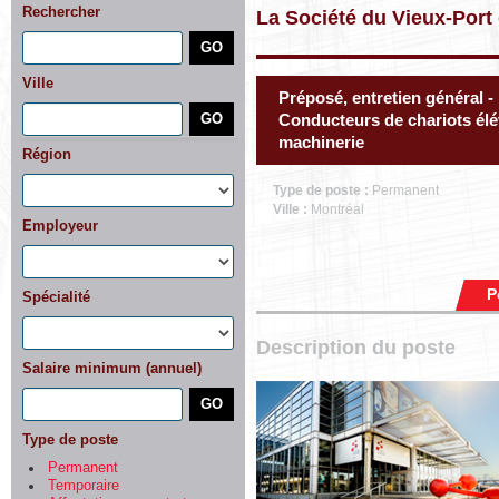
Rechercher
La Société du Vieux-Port
Ville
Préposé, entretien général - 
Conducteurs de chariots élév
machinerie
Région
Type de poste :
Permanent
Ville :
Montréal
Employeur
P
Spécialité
Description du poste
Salaire minimum (annuel)
Type de poste
Permanent
Temporaire