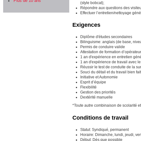
Plus de 10 ans
(style bobcat);
Répondre aux questions des visite
Effectuer l’entretien/nettoyage gén
Exigences
Diplôme d'études secondaires
Bilinguisme: anglais (de base, niv
Permis de conduire valide
Attestation de formation d’opérateu
1 an d'expérience en entretien gé
1 an d'expérience de travail avec l
Réussir le test de conduite de la 
Souci du détail et du travail bien fait
Initiative et Autonomie
Esprit d’équipe
Flexibilité
Gestion des priorités
Dextérité manuelle
*Toute autre combinaison de scolarité 
Conditions de travail
Statut: Syndiqué, permanent
Horaire: Dimanche, lundi, jeudi, v
Début: Dès que possible