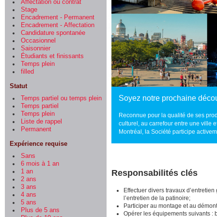
Affectation ou contrat
Stage
Encadrement - Permanent
Encadrement - Affectation
Candidature spontanée
Occasionnel
Saisonnier
Étudiants et finissants
Temps plein
filled
Statut
Soyez notre prochaine décou
Temps partiel ou temps plein
Temps partiel
Temps plein
Reconnue pour la qualité de ses produ
Liste de rappel
culturel, au carrefour entre une ville
Permanent
Montréal, la Société participe active
Expérience requise
Sans
6 mois à 1 an
1 an
Responsabilités clés
2 ans
3 ans
Effectuer divers travaux d’entretie
4 ans
l’entretien de la patinoire;
5 ans
Participer au montage et au démon
Plus de 5 ans
Opérer les équipements suivants : b