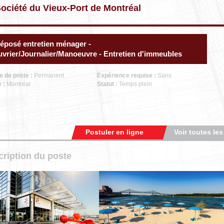
ociété du Vieux-Port de Montréal
éposé entretien ménager -
vrier/Journalier/Manoeuvre - Entretien d'immeubles
e de poste :
Permanent
Expérience requise :
Sans
e :
Montréal
Statut :
Temps plein
Postuler en ligne
Voir toutes les
ription du poste