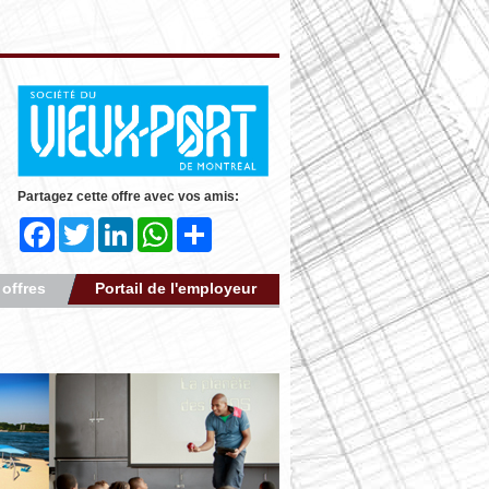
Partagez cette offre avec vos amis:
Facebook
Twitter
LinkedIn
WhatsApp
Share
 offres
Portail de l'employeur