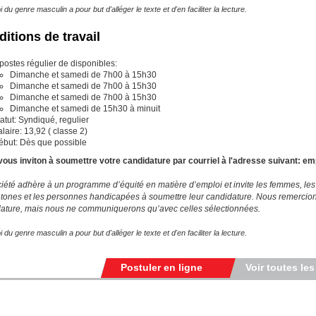
 du genre masculin a pour but d'alléger le texte et d'en faciliter la lecture.
itions de travail
postes régulier de disponibles:
Dimanche et samedi de 7h00 à 15h30
Dimanche et samedi de 7h00 à 15h30
Dimanche et samedi de 7h00 à 15h30
Dimanche et samedi de 15h30 à minuit
atut: Syndiqué, regulier
laire: 13,92 ( classe 2)
ébut: Dès que possible
ous inviton à soumettre votre candidature par courriel à l'adresse suivant:
em
iété adhère à un programme d’équité en matière d’emploi et invite les femmes, les
tones et les personnes handicapées à soumettre leur candidature.
Nous remercions
ature, mais nous ne communiquerons qu’avec celles sélectionnées.
 du genre masculin a pour but d'alléger le texte et d'en faciliter la lecture.
Postuler en ligne
Voir toutes les