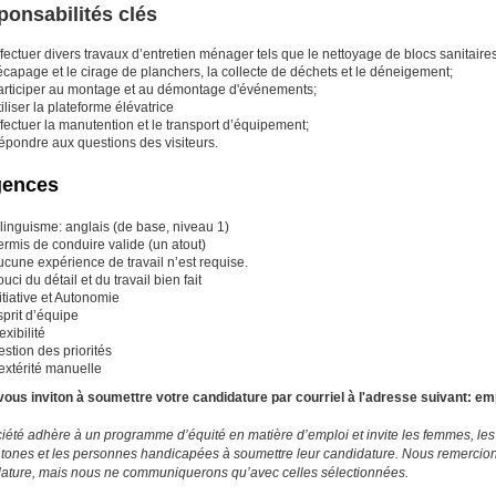
onsabilités clés
fectuer divers travaux d’entretien ménager tels que le nettoyage de blocs sanitaires 
capage et le cirage de planchers, la collecte de déchets et le déneigement;
articiper au montage et au démontage d'événements;
iliser la plateforme élévatrice
fectuer la manutention et le transport d’équipement;
épondre aux questions des visiteurs.
gences
ilinguisme: anglais (de base, niveau 1)
ermis de conduire valide (un atout)
ucune expérience de travail n’est requise.
uci du détail et du travail bien fait
itiative et Autonomie
prit d’équipe
exibilité
stion des priorités
extérité manuelle
ous inviton à soumettre votre candidature par courriel à l'adresse suivant:
em
iété adhère à un programme d’équité en matière d’emploi et invite les femmes, les
tones et les personnes handicapées à soumettre leur candidature.
Nous remercions
ature, mais nous ne communiquerons qu’avec celles sélectionnées.