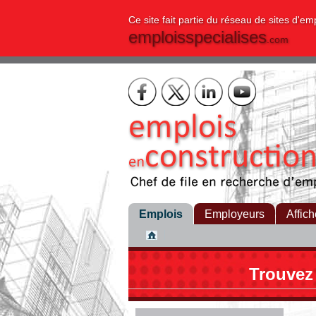
Ce site fait partie du réseau de sites d'em
emploisspecialises
.com
Emplois
Employeurs
Affich
Trouvez