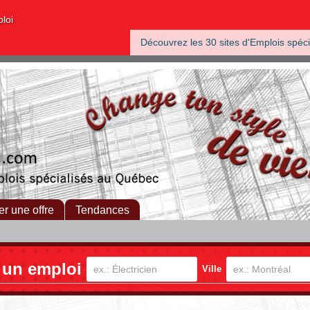
ploi
Découvrez les 30 sites d'Emplois spéci
er une offre
Tendances
 un emploi
Ville