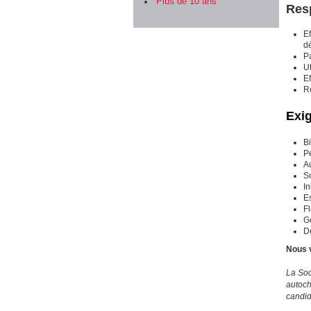
Plus de 10 ans
Resp
Ef
dé
P
Ut
Ef
R
Exi
B
P
A
So
In
Es
Fl
Ge
D
Nous v
La Soc
autoch
candid