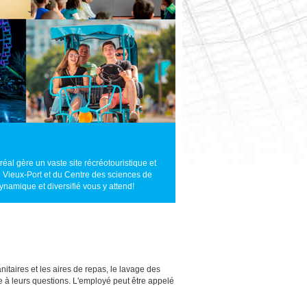
éal gère un vaste site récréotouristique et
 du Vieux-Port et du Centre des sciences de
namique et diversifié vous y attend!
itaires et les aires de repas, le lavage des
dre à leurs questions. L'employé peut être appelé