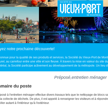
yez notre prochaine découverte!
onnue pour la qualité de ses produits et services, la Société du Vieux-Port de Montr
urel, au carrefour entre une ville et son fleuve. À travers la mise en valeur du site
tréal, la Société participe activement au développement de la métropole. Un lieu dy
Préposé,entretien ménager
maire du poste
posé à l'entretien ménager effectue divers travaux tels que le nettoyage de blocs san
, la collecte de déchets. De plus, il est appelé à renseigner les visiteurs et à répon
iller autant à l'intérieur qu'à l'extérieur.