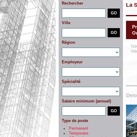
Rechercher
La S
Ville
Pr
Ou
Région
Typ
Vill
Employeur
Spécialité
Desc
Salaire minimum (annuel)
Type de poste
Permanent
Temporaire