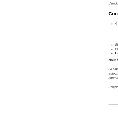
L'emploi
Cond
4 
St
Sa
D
Nous v
La Soc
autoch
candid
L'emploi