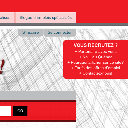
alisés
Blogue d'Emplois spécialisés
S'inscrire
Se connecter
VOUS RECRUTEZ ?
+ Partenaire avec vous
+ No 1 au Québec
+ Pourquoi afficher sur ce site?
+ Tarifs des offres d'emploi
+ Contactez-nous!