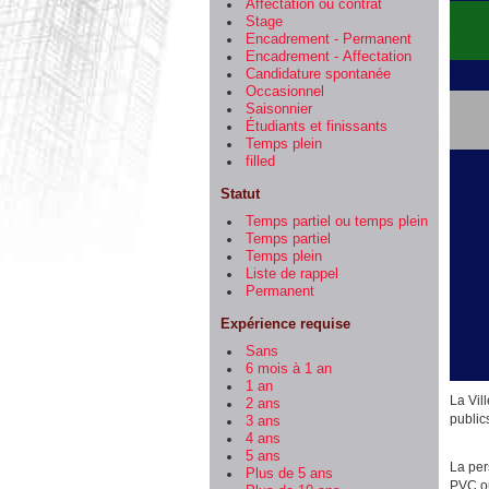
Affectation ou contrat
Stage
Encadrement - Permanent
Encadrement - Affectation
Candidature spontanée
Occasionnel
Saisonnier
Étudiants et finissants
Temps plein
filled
Statut
Temps partiel ou temps plein
Temps partiel
Temps plein
Liste de rappel
Permanent
Expérience requise
Sans
6 mois à 1 an
1 an
La Vil
2 ans
public
3 ans
4 ans
5 ans
La per
Plus de 5 ans
PVC ou