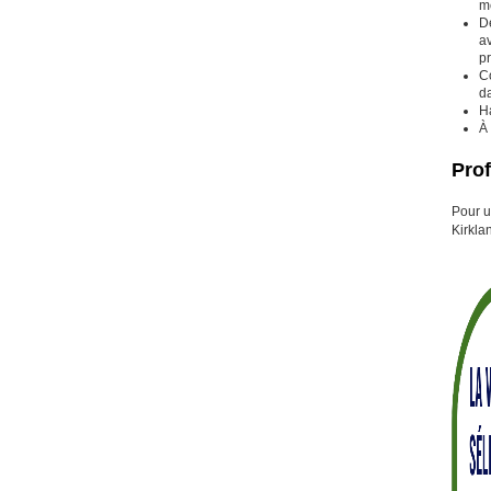
me
Dé
av
pr
Co
da
H
À 
Prof
Pour u
Kirkla