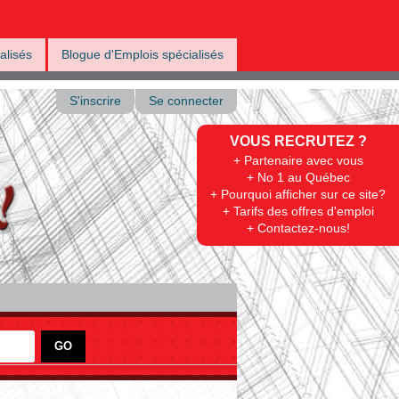
alisés
Blogue d'Emplois spécialisés
S'inscrire
Se connecter
VOUS RECRUTEZ ?
+ Partenaire avec vous
+ No 1 au Québec
+ Pourquoi afficher sur ce site?
+ Tarifs des offres d'emploi
+ Contactez-nous!