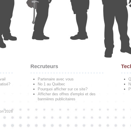
Recruteurs
Tec
vail
Partenaire avec vous
Q
atisé?
No 1 au Québec
N
Pourquoi afficher sur ce site?
P
Afficher des offres d'emploi et des
bannières publicitaires
ion 2026