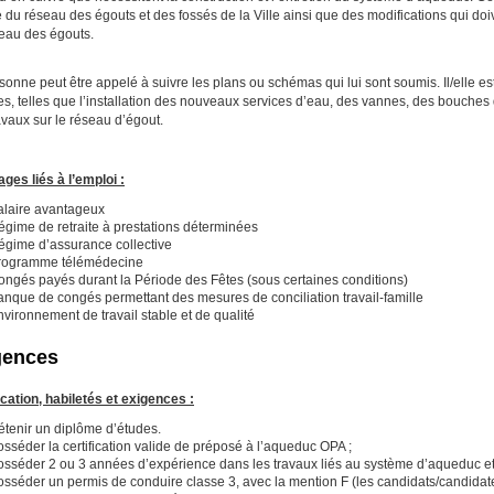
 du réseau des égouts et des fossés de la Ville ainsi que des modifications qui do
eau des égouts.
sonne peut être appelé à suivre les plans ou schémas qui lui sont soumis. Il/elle est
es, telles que l’installation des nouveaux services d’eau, des vannes, des bouches
avaux sur le réseau d’égout.
ges liés à l’emploi :
alaire avantageux
égime de retraite à prestations déterminées
égime d’assurance collective
rogramme télémédecine
ongés payés durant la Période des Fêtes (sous certaines conditions)
anque de congés permettant des mesures de conciliation travail-famille
vironnement de travail stable et de qualité
gences
ication, habiletés et exigences :
étenir un diplôme d’études.
sséder la certification valide de préposé à l’aqueduc OPA ;
osséder 2 ou 3 années d’expérience dans les travaux liés au système d’aqueduc et
sséder un permis de conduire classe 3, avec la mention F (les candidats/candidate