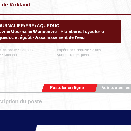
e de Kirkland
OURNALIER(ÈRE) AQUEDUC -
vrier/Journalier/Manoeuvre - Plomberie/Tuyauterie -
ueduc et égoût - Assainissement de l'eau
e de poste :
Permanent
Expérience requise :
2 ans
e :
Kirkland
Statut :
Temps plein
Postuler en ligne
Voir toutes les
ription du poste