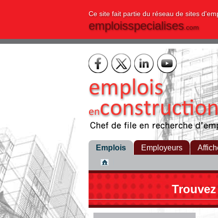
Ce site fait partie du réseau de sites d'em
emploisspecialises
.com
Emplois
Employeurs
Affich
Trouvez