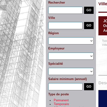
Rechercher
Vill
Ville
J
Ou
Aq
Région
Typ
Vill
Employeur
Spécialité
Salaire minimum (annuel)
Desc
Type de poste
Permanent
Temporaire