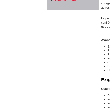
Plus de 10 ans
curage
au rés
La per
confié
des tr
Avanta
S
R
R
P
C
B
En
Exi
Qualif
D
Po
P
Po