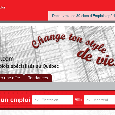
ploi
Découvrez les 30 sites d'Emplois spéci
er une offre
Tendances
 un emploi
Ville