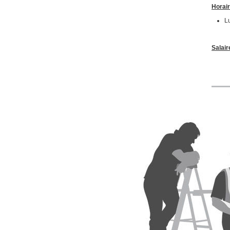
Horair
L
Salair