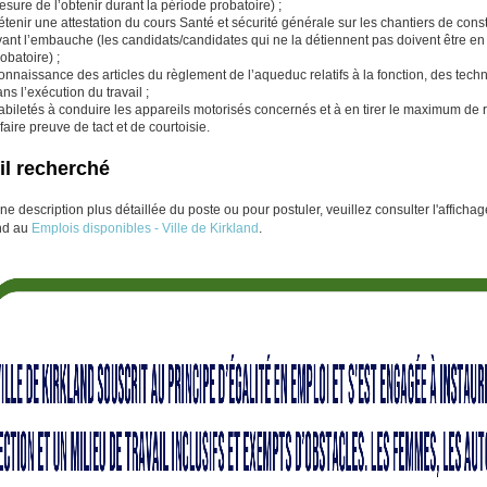
sure de l’obtenir durant la période probatoire) ;
tenir une attestation du cours Santé et sécurité générale sur les chantiers de cons
ant l’embauche (les candidats/candidates qui ne la détiennent pas doivent être en 
obatoire) ;
nnaissance des articles du règlement de l’aqueduc relatifs à la fonction, des techni
ns l’exécution du travail ;
abiletés à conduire les appareils motorisés concernés et à en tirer le maximum de
faire preuve de tact et de courtoisie.
il recherché
ne description plus détaillée du poste ou pour postuler, veuillez consulter l'affichag
nd au
Emplois disponibles - Ville de Kirkland
.