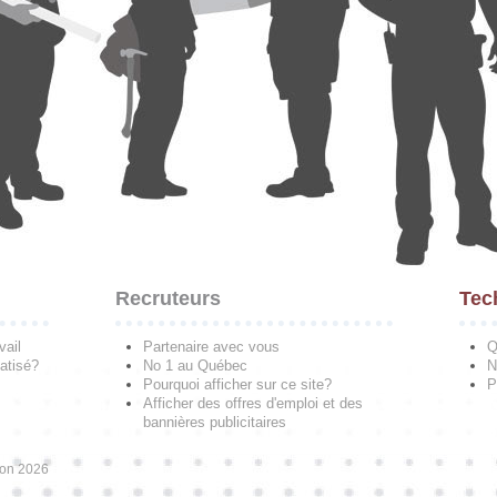
Recruteurs
Tec
vail
Partenaire avec vous
Q
atisé?
No 1 au Québec
N
Pourquoi afficher sur ce site?
P
Afficher des offres d'emploi et des
bannières publicitaires
ion 2026