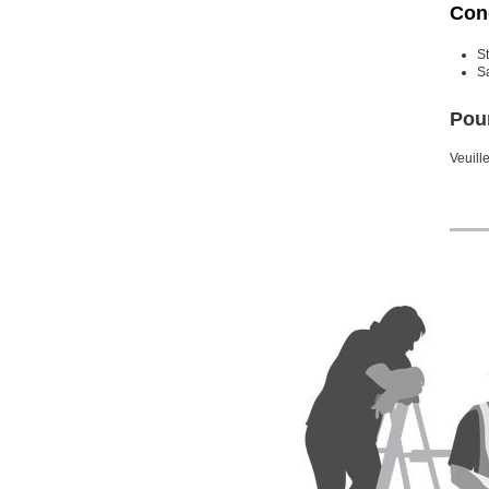
Cond
St
Sa
Pour
Veuill