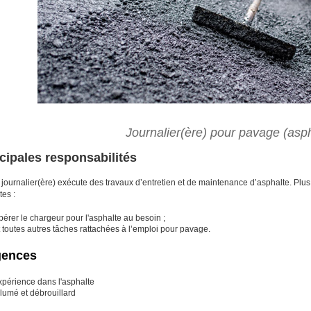
Journalier(ère) pour pavage (asph
cipales responsabilités
) journalier(ère) exécute des travaux d’entretien et de maintenance d’asphalte. Plus
tes :
érer le chargeur pour l'asphalte au besoin ;
 toutes autres tâches rattachées à l’emploi pour pavage.
gences
xpérience dans l'asphalte
lumé et débrouillard