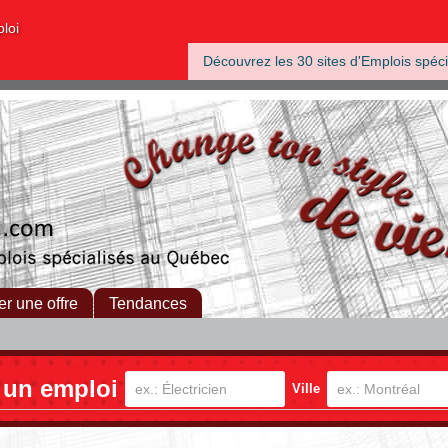
ploi
Découvrez les 30 sites d'Emplois spéci
er une offre
Tendances
 un emploi
Ville