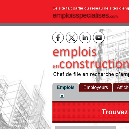
Ce site fait partie du réseau de sites d'em
emploisspecialises
.com
Emplois
Employeurs
Affich
Trouvez