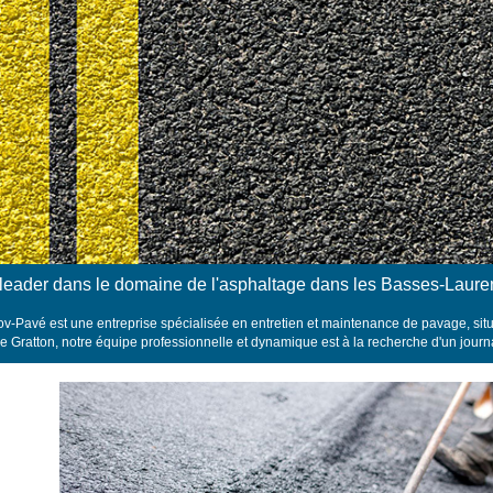
leader dans le domaine de l'asphaltage dans les Basses-Laure
v-Pavé est une entreprise spécialisée en entretien et maintenance de pavage, si
re Gratton, notre équipe professionnelle et dynamique est à la recherche d'un journ