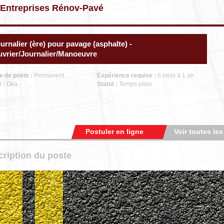
 Entreprises Rénov-Pavé
urnalier (ère) pour pavage (asphalte) -
vrier/Journalier/Manoeuvre
e de poste :
Permanent
Expérience requise :
6 mois à 1 an
e :
Oka
Statut :
Temps plein
Postuler en ligne
Voir toutes les
ription du poste