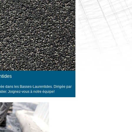
ntides
tuée dans les Basses-Laurentides.
Dirigée par
alier. Joignez-vous à notre équipe!