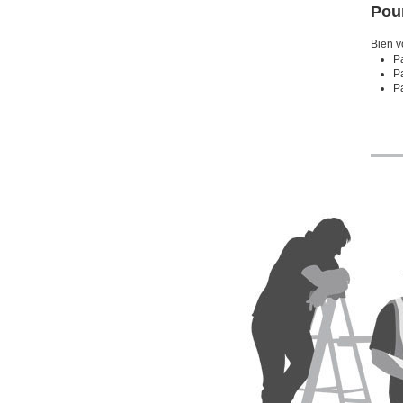
Pour
Bien vo
Pa
P
Pa