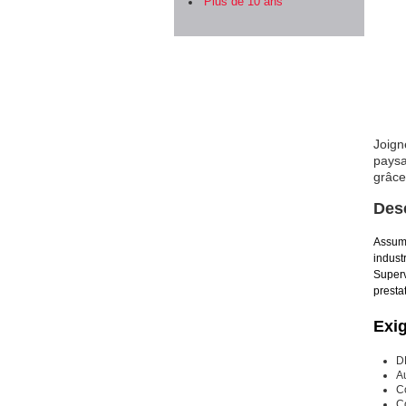
Plus de 10 ans
Joign
paysa
grâce
Des
Assume
industr
Superv
presta
Exi
D
A
Co
C