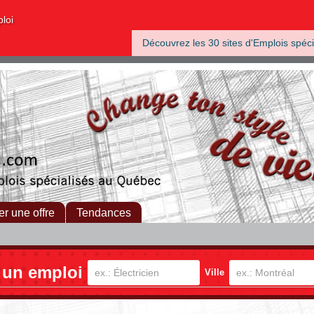
ploi
Découvrez les 30 sites d'Emplois spéci
er une offre
Tendances
 un emploi
Ville