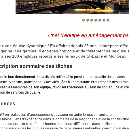
1
2
3
4
5
6
7
Chef d'équipe en aménagement pa
ez une équipe dynamique ! En affaires depuis 25 ans, l’entreprise off
ger haut de gamme, d’entretien horticole et de traitement de pelouse su
 à ses 100 employés répartis à ses bureaux de St-Basile et Montréal.
cription sommaire des tâches
r le bon déroulement des activités reliées à la prestation de qualité de services h
ielle. À ce titre, participer aux activités liées à l’horticulture et du respect des no
iser les membres de son équipe, favoriser l’harmonie au sein de son équipe et cré
tion de services de qualité.
gences
EP en réalisation d’aménagement paysager ou autre formation similaire.
u moins 3 ans d’expérience dans le domaine de la maçonnerie et de la constructio
nnaissances des matériaux inertes et de leurs différences dans l’utilisation.
onnaissance des techniques de pose de pavé, pierres naturelles, construction de mu