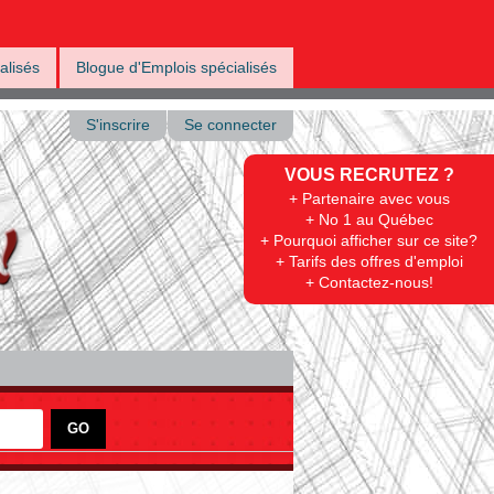
alisés
Blogue d'Emplois spécialisés
S'inscrire
Se connecter
VOUS RECRUTEZ ?
+ Partenaire avec vous
+ No 1 au Québec
+ Pourquoi afficher sur ce site?
+ Tarifs des offres d'emploi
+ Contactez-nous!