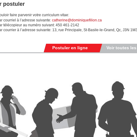
 postuler
uloir faire parvenir votre curriculum vitae:
r courriel à l’adresse suivante:
catherine@dominiquefilion.ca
ar télécopieur au numéro suivant: 450 461-2142
r courrier à l’adresse suivante: 13, rue Principale, St-Basile-le-Grand, Qc, J3N 1M
Postuler en ligne
Voir toutes les