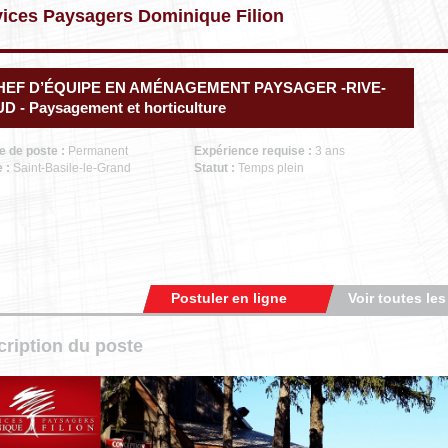
vices Paysagers Dominique Filion
HEF D’ÉQUIPE EN AMÉNAGEMENT PAYSAGER -RIVE-
D - Paysagement et horticulture
e de poste :
Permanent
Expérience requise :
3 ans
e :
Saint-Basile-le-Grand
Statut :
Temps plein
Postuler en ligne
Voir toutes les
ription du poste