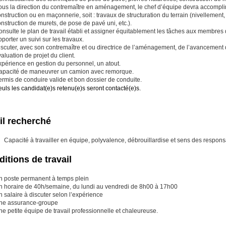
ous la direction du contremaître en aménagement, le chef d’équipe devra accompli
nstruction ou en maçonnerie, soit : travaux de structuration du terrain (nivelleme
nstruction de murets, de pose de pavé uni, etc.).
nsulte le plan de travail établi et assigner équitablement les tâches aux membres
porter un suivi sur les travaux.
scuter, avec son contremaître et ou directrice de l’aménagement, de l’avancement de
aluation de projet du client.
xpérience en gestion du personnel, un atout.
apacité de maneuvrer un camion avec remorque.
ermis de conduire valide et bon dossier de conduite.
uls les candidat(e)s retenu(e)s seront contacté(e)s.
il recherché
Capacité à travailler en équipe, polyvalence, débrouillardise et sens des respons
itions de travail
n poste permanent à temps plein
n horaire de 40h/semaine, du lundi au vendredi de 8h00 à 17h00
 salaire à discuter selon l’expérience
ne assurance-groupe
e petite équipe de travail professionnelle et chaleureuse.