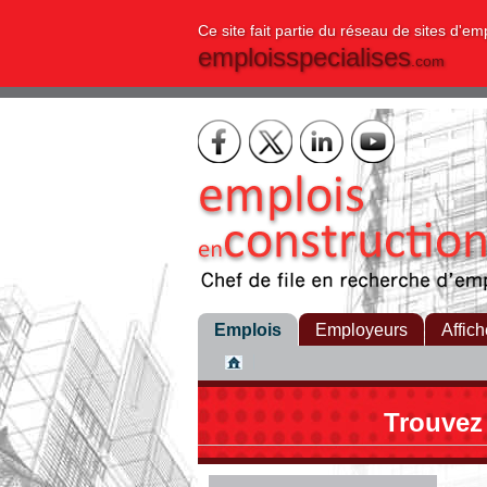
Ce site fait partie du réseau de sites d'em
emploisspecialises
.com
Emplois
Employeurs
Affich
Trouvez