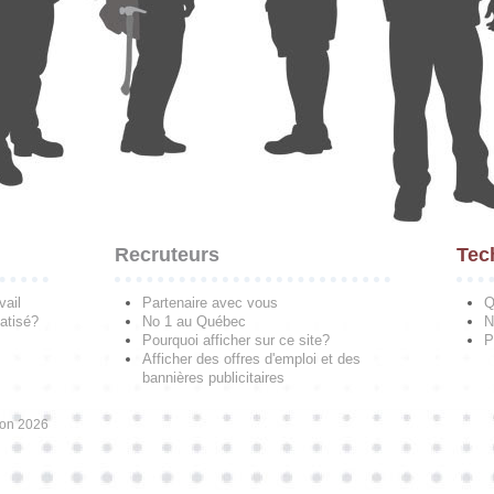
Recruteurs
Tec
vail
Partenaire avec vous
Q
atisé?
No 1 au Québec
N
Pourquoi afficher sur ce site?
P
Afficher des offres d'emploi et des
bannières publicitaires
ion 2026