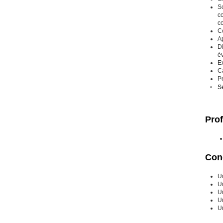
S
co
co
Co
Ap
Di
év
E
C
P
Se
Prof
Cond
U
U
Un
U
Un