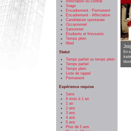
Affectation ou contrat
Stage
Encadrement - Permanent
Encadrement - Affectation
Candidature spontanée
Occasionnel
Saisonnier
Étudiants et finissants
Temps plein
filled
Joi
Statut
En a
trai
Temps partiel ou temps plein
Mont
Temps partiel
Temps plein
Liste de rappel
Permanent
Expérience requise
Sans
6 mois à 1 an
1 an
2 ans
3 ans
4 ans
5 ans
Plus de 5 ans