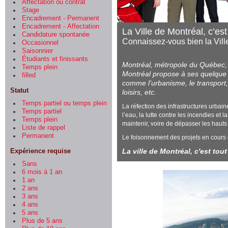
Affectation ou contrat
Stage
Encadrement - Permanent
Encadrement - Affectation
La Ville de Montréal, c’es
Candidature spontanée
Connaissez-vous bien la Vill
Occasionnel
Saisonnier
Étudiants et finissants
Montréal, métropole du Québec, s
Temps plein
Montréal propose à ses quelque
filled
comme l’urbanisme, le transport
Statut
loisirs, etc.
Temps partiel ou temps plein
La réfection des infrastructures urbain
Temps partiel
l’eau, la lutte contre les incendies e
Temps plein
maintenir, voire de dépasser les hauts 
Liste de rappel
Permanent
Le foisonnement des projets en cours g
Expérience requise
La ville de Montréal, c'est to
Sans
6 mois à 1 an
1 an
2 ans
3 ans
4 ans
5 ans
Plus de 5 ans