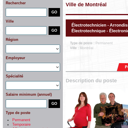
Rechercher
Ville de Montréal
Ville
Électrotechnicien - Arrondi
Électrotechnique - Électroni
Région
Type de poste :
Permanent
Ville :
Montréal
Employeur
P
Spécialité
Description du poste
Salaire minimum (annuel)
Type de poste
Permanent
Temporaire