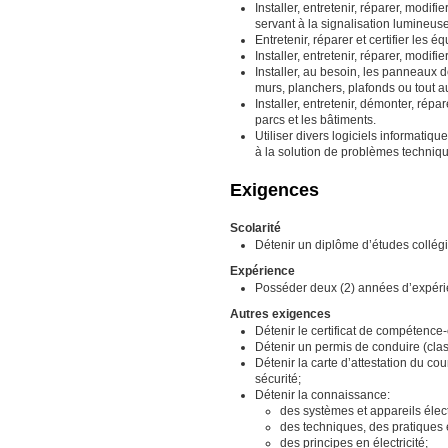
Installer, entretenir, réparer, modifi
servant à la signalisation lumineuse
Entretenir, réparer et certifier les 
Installer, entretenir, réparer, modif
Installer, au besoin, les panneaux 
murs, planchers, plafonds ou tout au
Installer, entretenir, démonter, répa
parcs et les bâtiments.
Utiliser divers logiciels informati
à la solution de problèmes techniq
Exigences
Scolarité
Détenir un diplôme d’études collég
Expérience
Posséder deux (2) années d’expérie
Autres exigences
Détenir le certificat de compétence
Détenir un permis de conduire (clas
Détenir la carte d’attestation du co
sécurité;
Détenir la connaissance:
des systèmes et appareils élec
des techniques, des pratiques e
des principes en électricité;