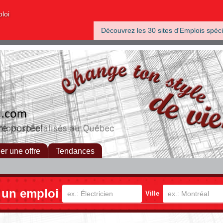
ploi
Découvrez les 30 sites d'Emplois spéci
her une offre
Tendances
 un emploi
Ville