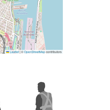
Leaflet
|
©
OpenStreetMap
contributors