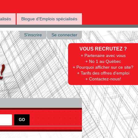
alisés
Blogue d'Emplois spécialisés
S'inscrire
Se connecter
VOUS RECRUTEZ ?
+ Partenaire avec vous
+ No 1 au Québec
+ Pourquoi afficher sur ce site?
+ Tarifs des offres d'emploi
+ Contactez-nous!