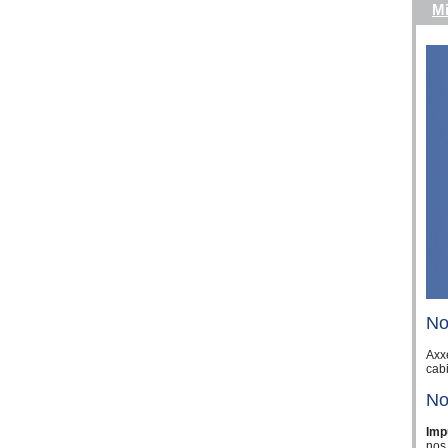
Mi
No
Axxe
cabi
No
Impu
nos 