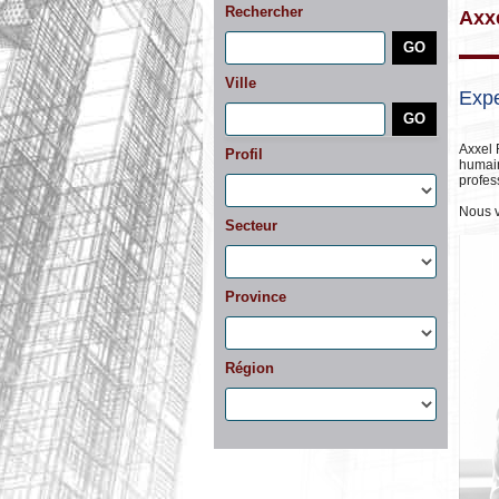
Rechercher
Axx
Ville
Expe
Axxel 
Profil
humain
profes
Nous v
Secteur
Province
Région