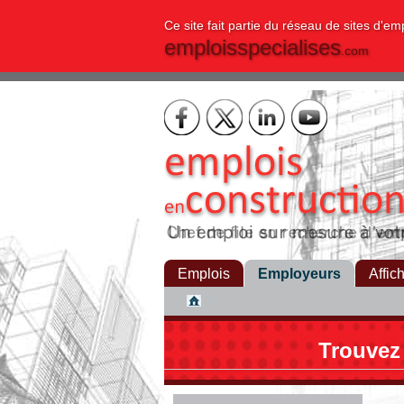
Ce site fait partie du réseau de sites d'em
emploisspecialises
.com
Emplois
Employeurs
Affic
Trouvez