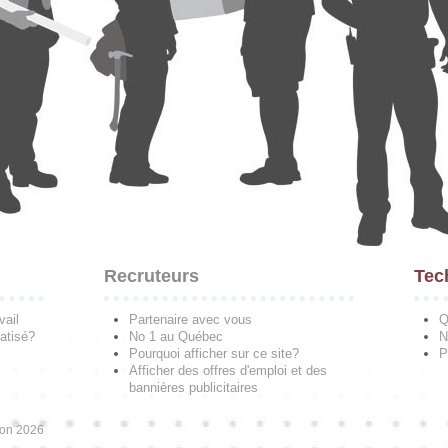
Recruteurs
Tec
vail
Partenaire avec vous
Q
atisé?
No 1 au Québec
N
Pourquoi afficher sur ce site?
P
Afficher des offres d'emploi et des
bannières publicitaires
ion 2026