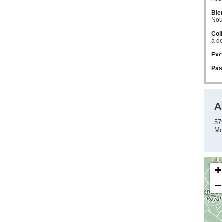
Bie
Nou
Col
à d
Exc
Pas
A
57
Mo
+
−