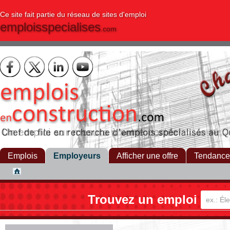
Ce site fait partie du réseau de sites d'emploi
emploisspecialises
.com
Emplois
Employeurs
Afficher une offre
Tendance
Trouvez un emploi