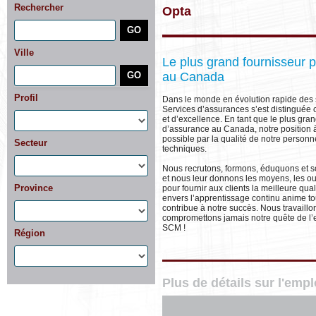
Rechercher
Opta
Ville
Le plus grand fournisseur 
au Canada
Profil
Dans le monde en évolution rapide des 
Services d’assurances s’est distinguée 
et d’excellence. En tant que le plus gra
d’assurance au Canada, notre position à 
possible par la qualité de notre personn
Secteur
techniques.
Nous recrutons, formons, éduquons et sou
et nous leur donnons les moyens, les outi
Province
pour fournir aux clients la meilleure qu
envers l’apprentissage continu anime to
contribue à notre succès. Nous travaill
compromettons jamais notre quête de l’
SCM !
Région
Plus de détails sur l'emp