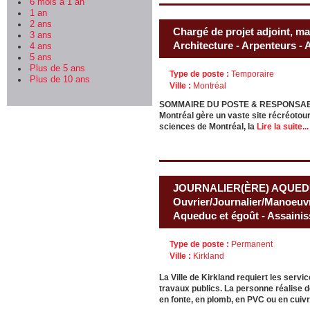
6 mois à 1 an
1 an
2 ans
Chargé de projet adjoint, ma
3 ans
Architecture - Arpenteurs -
4 ans
5 ans
Plus de 5 ans
Type de poste :
Temporaire
Plus de 10 ans
Ville :
Montréal
SOMMAIRE DU POSTE & RESPONSABILITÉS
Montréal gère un vaste site récréotouri
sciences de Montréal, la
Lire la suite...
JOURNALIER(ÈRE) AQUED
Ouvrier/Journalier/Manoeuvr
Aqueduc et égoût - Assainis
Type de poste :
Permanent
Ville :
Kirkland
La Ville de Kirkland requiert les ser
travaux publics. La personne réalise des
en fonte, en plomb, en PVC ou en cuiv