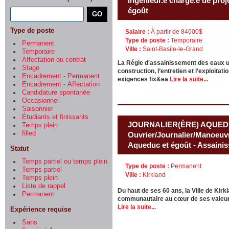
Ingénieur.e chargé.e de proje
égoût
Type de poste
Salaire :
À partir de 84000$
Type de poste :
Temporaire
Permanent
Ville :
Saint-Basile-le-Grand
Temporaire
Affectation ou contrat
La Régie d'assainissement des eaux us
Stage
construction, l’entretien et l’exploit
Encadrement - Permanent
exigences fix&ea
Lire la suite...
Encadrement - Affectation
Candidature spontanée
Occasionnel
Saisonnier
Étudiants et finissants
JOURNALIER(ÈRE) AQUED
Temps plein
filled
Ouvrier/Journalier/Manoeuvr
Aqueduc et égoût - Assainis
Statut
Temps partiel ou temps plein
Type de poste :
Permanent
Temps partiel
Ville :
Kirkland
Temps plein
Liste de rappel
Du haut de ses 60 ans, la Ville de Kirk
Permanent
communautaire au cœur de ses valeurs 
Lire la suite...
Expérience requise
Sans