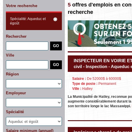
5
offres d'emplois en co
Votre recherche
recherche
Spécialité: Aqueduc et
égoût
Rechercher
Ville
INSPECTEUR EN VOIRIE E
civil - Inspection - Aqueduc 
Région
Salaire :
De 52000$ à 60000$
Type de poste :
Permanent
Ville :
Hatley
Employeur
La Municipalité de Hatley, reconnue p
augmente considérablement durant la p
son territoire longe le lac Massawippi.
Spécialité
Salaire minimum (annuel)