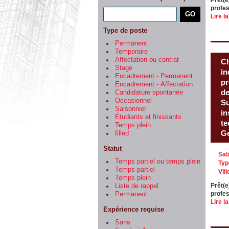
Prêt(e
profes
Lire la
Type de poste
Permanent
Temporaire
Affectation ou contrat
Ch
Stage
in
Encadrement - Permanent
pr
Encadrement - Affectation
de
Candidature spontanée
Occasionnel
Su
Saisonnier
in
Étudiants et finissants
te
Temps plein
Ge
filled
Statut
Sal
Temps partiel ou temps plein
Typ
Temps partiel
Vill
Temps plein
Prêt(e
Liste de rappel
profes
Permanent
Lire la
Expérience requise
Sans