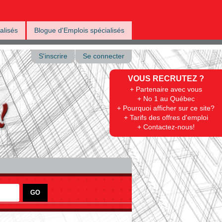
alisés
Blogue d'Emplois spécialisés
S'inscrire
Se connecter
VOUS RECRUTEZ ?
+ Partenaire avec vous
+ No 1 au Québec
+ Pourquoi afficher sur ce site?
+ Tarifs des offres d'emploi
+ Contactez-nous!