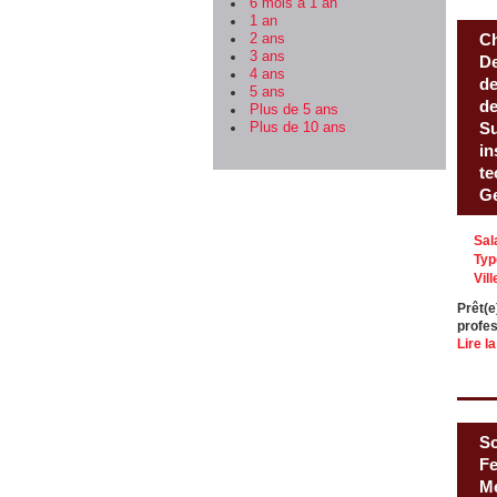
6 mois à 1 an
1 an
Ch
2 ans
3 ans
De
4 ans
de
5 ans
de
Plus de 5 ans
Su
Plus de 10 ans
in
te
Ge
Sal
Typ
Vill
Prêt(e
profes
Lire la
So
Fe
Mé