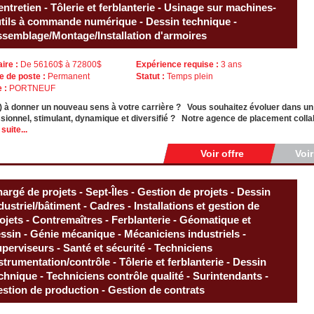
entretien - Tôlerie et ferblanterie - Usinage sur machines-
tils à commande numérique - Dessin technique -
semblage/Montage/Installation d'armoires
aire :
De 56160$ à 72800$
Expérience requise :
3 ans
e de poste :
Permanent
Statut :
Temps plein
e :
PORTNEUF
) à donner un nouveau sens à votre carrière ? Vous souhaitez évoluer dans u
sionnel, stimulant, dynamique et diversifié ? Notre agence de placement collab
 suite...
Voir offre
Voi
argé de projets - Sept-Îles - Gestion de projets - Dessin
dustriel/bâtiment - Cadres - Installations et gestion de
ojets - Contremaîtres - Ferblanterie - Géomatique et
ssin - Génie mécanique - Mécaniciens industriels -
perviseurs - Santé et sécurité - Techniciens
strumentation/contrôle - Tôlerie et ferblanterie - Dessin
chnique - Techniciens contrôle qualité - Surintendants -
stion de production - Gestion de contrats