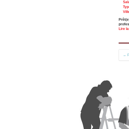
Sal
Typ
Vill
Prêt(e
profes
Lire la
← P