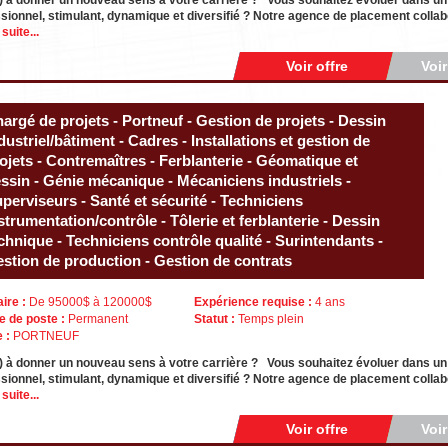
) à donner un nouveau sens à votre carrière ? Vous souhaitez évoluer dans u
sionnel, stimulant, dynamique et diversifié ? Notre agence de placement collabo
 suite...
Voir offre
Voi
argé de projets - Portneuf - Gestion de projets - Dessin
dustriel/bâtiment - Cadres - Installations et gestion de
ojets - Contremaîtres - Ferblanterie - Géomatique et
ssin - Génie mécanique - Mécaniciens industriels -
perviseurs - Santé et sécurité - Techniciens
strumentation/contrôle - Tôlerie et ferblanterie - Dessin
chnique - Techniciens contrôle qualité - Surintendants -
stion de production - Gestion de contrats
aire :
De 95000$ à 120000$
Expérience requise :
4 ans
e de poste :
Permanent
Statut :
Temps plein
e :
PORTNEUF
) à donner un nouveau sens à votre carrière ? Vous souhaitez évoluer dans u
sionnel, stimulant, dynamique et diversifié ? Notre agence de placement collabo
 suite...
Voir offre
Voi