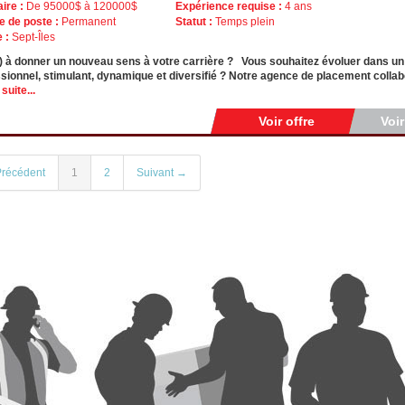
aire :
De 95000$ à 120000$
Expérience requise :
4 ans
e de poste :
Permanent
Statut :
Temps plein
e :
Sept-Îles
) à donner un nouveau sens à votre carrière ? Vous souhaitez évoluer dans u
sionnel, stimulant, dynamique et diversifié ? Notre agence de placement collabo
 suite...
Voir offre
Voi
récédent
1
2
Suivant →