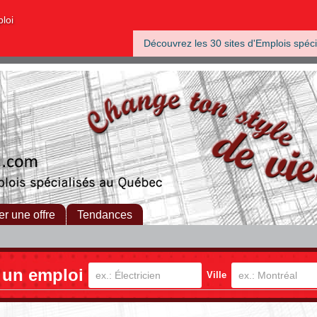
ploi
Découvrez les 30 sites d'Emplois spéci
er une offre
Tendances
 un emploi
Ville