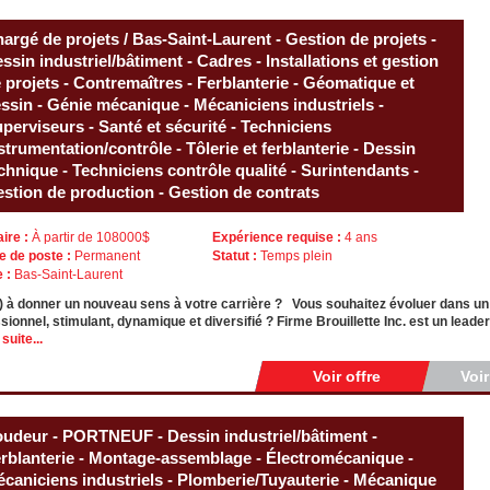
argé de projets / Bas-Saint-Laurent - Gestion de projets -
ssin industriel/bâtiment - Cadres - Installations et gestion
 projets - Contremaîtres - Ferblanterie - Géomatique et
ssin - Génie mécanique - Mécaniciens industriels -
perviseurs - Santé et sécurité - Techniciens
strumentation/contrôle - Tôlerie et ferblanterie - Dessin
chnique - Techniciens contrôle qualité - Surintendants -
stion de production - Gestion de contrats
aire :
À partir de 108000$
Expérience requise :
4 ans
e de poste :
Permanent
Statut :
Temps plein
e :
Bas-Saint-Laurent
) à donner un nouveau sens à votre carrière ? Vous souhaitez évoluer dans u
sionnel, stimulant, dynamique et diversifié ? Firme Brouillette Inc. est un lea
 suite...
Voir offre
Voi
udeur - PORTNEUF - Dessin industriel/bâtiment -
rblanterie - Montage-assemblage - Électromécanique -
caniciens industriels - Plomberie/Tuyauterie - Mécanique