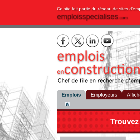
Ce site fait partie du réseau de sites d'em
emploisspecialises
.com
Emplois
Employeurs
Affich
Trouvez