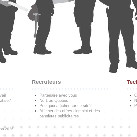
Recruteurs
Tec
vail
Partenaire avec vous
Q
atisé?
No 1 au Québec
N
Pourquoi afficher sur ce site?
P
Afficher des offres d'emploi et des
bannières publicitaires
ion 2026