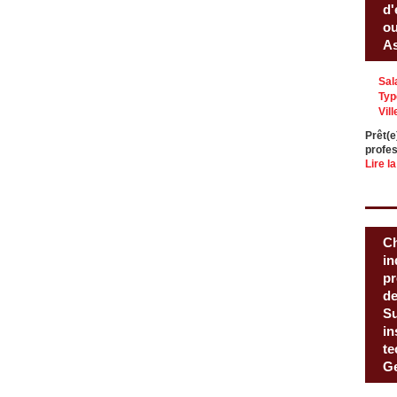
d'
ou
As
Sal
Typ
Vill
Prêt(e
profes
Lire la
Ch
in
pr
de
Su
in
te
Ge