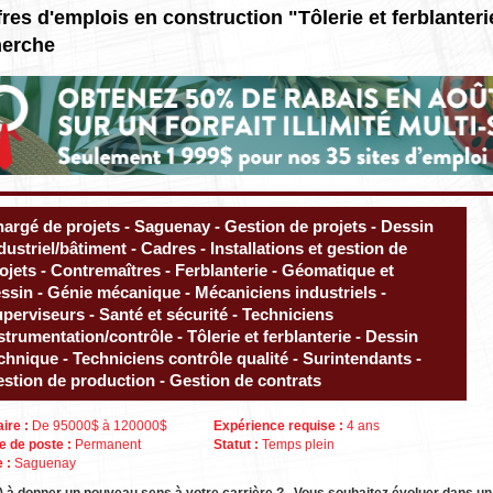
fres d'emplois en construction "Tôlerie et ferblanter
herche
argé de projets - Saguenay - Gestion de projets - Dessin
dustriel/bâtiment - Cadres - Installations et gestion de
ojets - Contremaîtres - Ferblanterie - Géomatique et
ssin - Génie mécanique - Mécaniciens industriels -
perviseurs - Santé et sécurité - Techniciens
strumentation/contrôle - Tôlerie et ferblanterie - Dessin
chnique - Techniciens contrôle qualité - Surintendants -
stion de production - Gestion de contrats
aire :
De 95000$ à 120000$
Expérience requise :
4 ans
e de poste :
Permanent
Statut :
Temps plein
e :
Saguenay