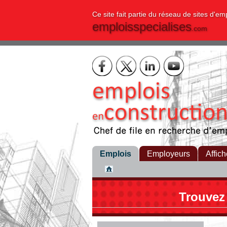
Ce site fait partie du réseau de sites d'em
emploisspecialises
.com
Emplois
Employeurs
Affich
Trouvez