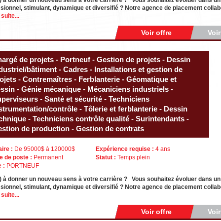
) à donner un nouveau sens à votre carrière ? Vous souhaitez évoluer dans u
sionnel, stimulant, dynamique et diversifié ? Notre agence de placement collabo
 suite...
Voir offre
Voi
argé de projets - Portneuf - Gestion de projets - Dessin
dustriel/bâtiment - Cadres - Installations et gestion de
ojets - Contremaîtres - Ferblanterie - Géomatique et
ssin - Génie mécanique - Mécaniciens industriels -
perviseurs - Santé et sécurité - Techniciens
strumentation/contrôle - Tôlerie et ferblanterie - Dessin
chnique - Techniciens contrôle qualité - Surintendants -
stion de production - Gestion de contrats
aire :
De 95000$ à 120000$
Expérience requise :
4 ans
e de poste :
Permanent
Statut :
Temps plein
e :
PORTNEUF
) à donner un nouveau sens à votre carrière ? Vous souhaitez évoluer dans u
sionnel, stimulant, dynamique et diversifié ? Notre agence de placement collabo
 suite...
Voir offre
Voi