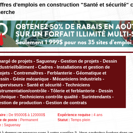
ffres d'emplois en construction "Santé et sécurité" 
herche
argé de projets - Saguenay - Gestion de projets - Dessin
dustriel/bâtiment - Cadres - Installations et gestion de
ojets - Contremaîtres - Ferblanterie - Géomatique et
ssin - Génie mécanique - Mécaniciens industriels -
perviseurs - Santé et sécurité - Techniciens
strumentation/contrôle - Tôlerie et ferblanterie - Dessin
chnique - Techniciens contrôle qualité - Surintendants -
stion de production - Gestion de contrats
aire :
De 95000$ à 120000$
Expérience requise :
4 ans
e de poste :
Permanent
Statut :
Temps plein
e :
Saguenay