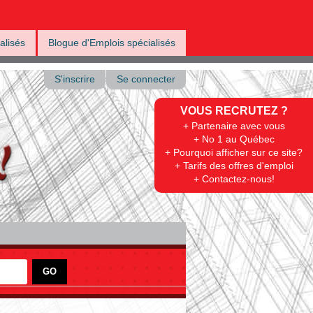
alisés
Blogue d'Emplois spécialisés
S'inscrire
Se connecter
VOUS RECRUTEZ ?
+ Partenaire avec vous
+ No 1 au Québec
+ Pourquoi afficher sur ce site?
+ Tarifs des offres d'emploi
+ Contactez-nous!