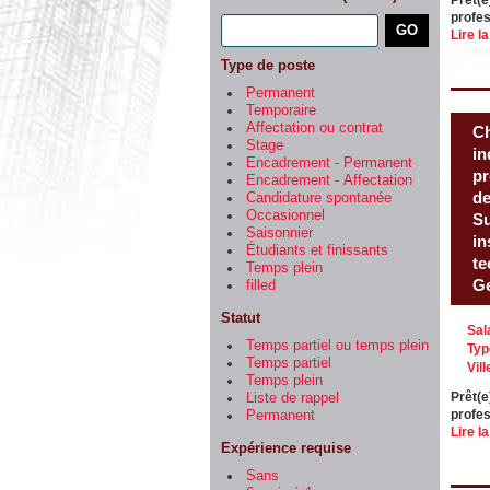
Prêt(e
profes
Lire la
Type de poste
Permanent
Temporaire
Affectation ou contrat
Ch
Stage
in
Encadrement - Permanent
pr
Encadrement - Affectation
de
Candidature spontanée
Occasionnel
Su
Saisonnier
in
Étudiants et finissants
te
Temps plein
Ge
filled
Statut
Sal
Temps partiel ou temps plein
Typ
Temps partiel
Vill
Temps plein
Prêt(e
Liste de rappel
profes
Permanent
Lire la
Expérience requise
Sans