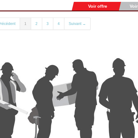
Voir offre
Voi
récédent
1
2
3
4
Suivant →