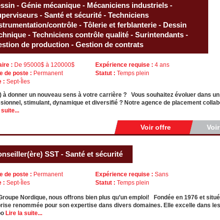
ssin - Génie mécanique - Mécaniciens industriels -
perviseurs - Santé et sécurité - Techniciens
strumentation/contrôle - Tôlerie et ferblanterie - Dessin
chnique - Techniciens contrôle qualité - Surintendants -
stion de production - Gestion de contrats
aire :
De 95000$ à 120000$
Expérience requise :
4 ans
e de poste :
Permanent
Statut :
Temps plein
e :
Sept-Îles
) à donner un nouveau sens à votre carrière ? Vous souhaitez évoluer dans u
sionnel, stimulant, dynamique et diversifié ? Notre agence de placement collabo
 suite...
Voir offre
Voi
nseiller(ère) SST - Santé et sécurité
e de poste :
Permanent
Expérience requise :
Sans
e :
Sept-Îles
Statut :
Temps plein
roupe Nordique, nous offrons bien plus qu’un emploi! Fondée en 1976 et situé
rise renommée pour son expertise dans divers domaines. Elle excelle dans les tr
po
Lire la suite...