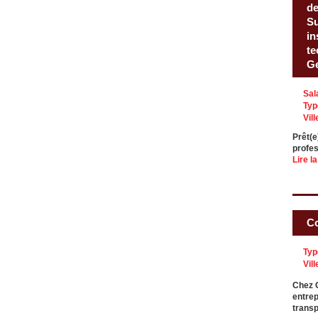
de
Su
in
te
Ge
Sal
Typ
Vill
Prêt(e
profes
Lire la
Co
Typ
Vill
Chez G
entrep
trans