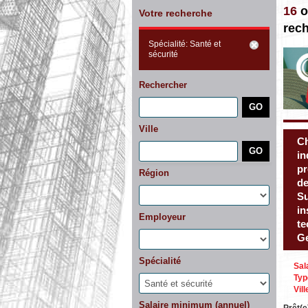
16
o
Votre recherche
rec
Spécialité: Santé et
sécurité
Rechercher
Ville
Ch
in
pr
Région
de
Su
in
Employeur
te
Ge
Spécialité
Sal
Typ
Vill
Salaire minimum (annuel)