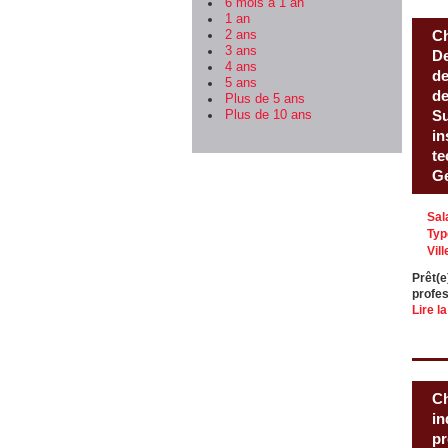
6 mois à 1 an
1 an
Ch
2 ans
3 ans
De
4 ans
de
5 ans
de
Plus de 5 ans
Su
Plus de 10 ans
in
te
Ge
Sal
Typ
Vill
Prêt(e
profes
Lire la
Ch
in
pr