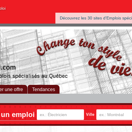
ploi
Découvrez les 30 sites d'Emplois spéci
er une offre
Tendances
 un emploi
Ville