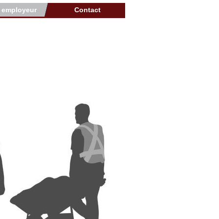
r employeur
Contact