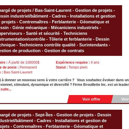
argé de projets / Bas-Saint-Laurent - Gestion de projets -
ssin industriel/bâtiment - Cadres - Installations et gestion
 projets - Contremaîtres - Ferblanterie - Géomatique et
ssin - Génie mécanique - Mécaniciens industriels -
perviseurs - Santé et sécurité - Techniciens
strumentation/contrôle - Tôlerie et ferblanterie - Dessin
chnique - Techniciens contrôle qualité - Surintendants -
stion de production - Gestion de contrats
aire :
À partir de 108000$
Expérience requise :
4 ans
e de poste :
Permanent
Statut :
Temps plein
e :
Bas-Saint-Laurent
) à donner un nouveau sens à votre carrière ? Vous souhaitez évoluer dans u
sionnel, stimulant, dynamique et diversifié ? Firme Brouillette Inc. est un lea
 suite...
Voir offre
Voi
argé de projets - Sept-Îles - Gestion de projets - Dessin
dustriel/bâtiment - Cadres - Installations et gestion de
ojets - Contremaîtres - Ferblanterie - Géomatique et