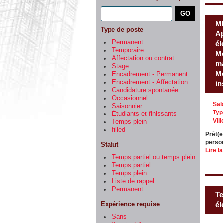
M
Type de poste
Ap
Permanent
él
Temporaire
Mé
Affectation ou contrat
ma
Stage
Mé
Encadrement - Permanent
Encadrement - Affectation
in
Candidature spontanée
Occasionnel
Sal
Saisonnier
Typ
Étudiants et finissants
Vill
Temps plein
filled
Prêt(e
person
Statut
Lire la
Temps partiel ou temps plein
Temps partiel
Temps plein
Liste de rappel
Permanent
Te
Expérience requise
él
Sans