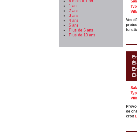
6 mois à 1 an
Sal
1 an
Typ
2 ans
Vill
3 ans
Vos dé
4 ans
protoc
5 ans
foncti
Plus de 5 ans
Plus de 10 ans
En
Él
En
Él
Sal
Typ
Vill
Provoq
de cha
croit
L