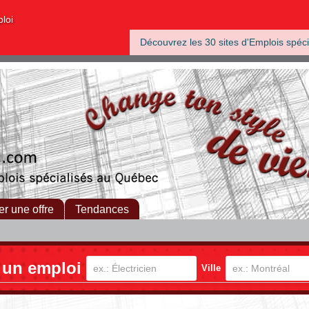
ploi
Découvrez les 30 sites d'Emplois spéci
er une offre
Tendances
 un emploi
Ville