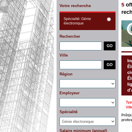
5
of
Votre recherche
rec
Spécialité: Génie
électronique
Rechercher
Ville
In
Él
ci
Région
Él
li
d'
Employeur
Typ
Vill
Spécialité
Prêt(e
profes
Salaire minimum (annuel)