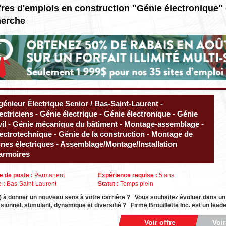
fres d'emplois en construction "Génie électronique"
herche
génieur Électrique Senior / Bas-Saint-Laurent -
ectriciens - Génie électrique - Génie électronique - Génie
vil - Génie mécanique du bâtiment - Montage-assemblage -
ectrotechnique - Génie de la construction - Montage de
gnes électriques - Assemblage/Montage/Installation
armoires
e de poste :
Permanent
Expérience requise :
5 ans
e :
Bas-Saint-Laurent
Statut :
Temps plein
) à donner un nouveau sens à votre carrière ? Vous souhaitez évoluer dans u
sionnel, stimulant, dynamique et diversifié ? Firme Brouillette Inc. est un lea
Voir offre
Voi