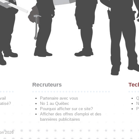
Recruteurs
Tec
vail
Partenaire avec vous
Q
atisé?
No 1 au Québec
N
Pourquoi afficher sur ce site?
P
Afficher des offres d'emploi et des
bannières publicitaires
ion 2026