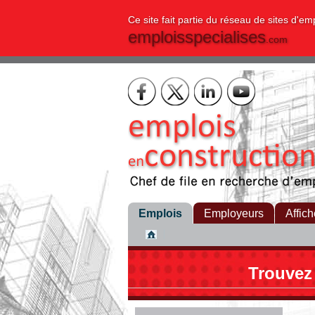
Ce site fait partie du réseau de sites d'em
emploisspecialises
.com
Emplois
Employeurs
Affich
Trouvez