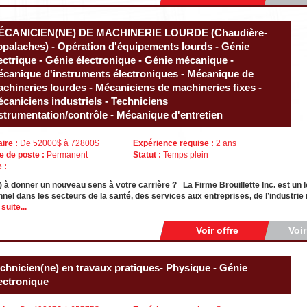
ÉCANICIEN(NE) DE MACHINERIE LOURDE (Chaudière-
palaches) - Opération d'équipements lourds - Génie
ectrique - Génie électronique - Génie mécanique -
canique d'instruments électroniques - Mécanique de
chineries lourdes - Mécaniciens de machineries fixes -
caniciens industriels - Techniciens
strumentation/contrôle - Mécanique d'entretien
aire :
De 52000$ à 72800$
Expérience requise :
2 ans
e de poste :
Permanent
Statut :
Temps plein
e :
) à donner un nouveau sens à votre carrière ? La Firme Brouillette Inc. est un
nel dans les secteurs de la santé, des services aux entreprises, de l’industrie 
 suite...
Voir offre
Voi
chnicien(ne) en travaux pratiques- Physique - Génie
ectronique