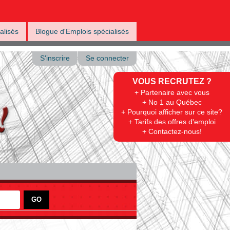
alisés
Blogue d'Emplois spécialisés
S'inscrire
Se connecter
VOUS RECRUTEZ ?
+ Partenaire avec vous
+ No 1 au Québec
+ Pourquoi afficher sur ce site?
+ Tarifs des offres d'emploi
+ Contactez-nous!