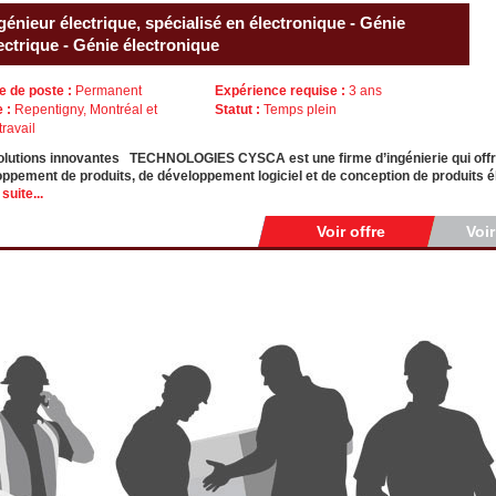
génieur électrique, spécialisé en électronique - Génie
ectrique - Génie électronique
e de poste :
Permanent
Expérience requise :
3 ans
e :
Repentigny, Montréal et
Statut :
Temps plein
travail
lutions innovantes TECHNOLOGIES CYSCA est une firme d’ingénierie qui offre 
ppement de produits, de développement logiciel et de conception de produits 
 suite...
Voir offre
Voi