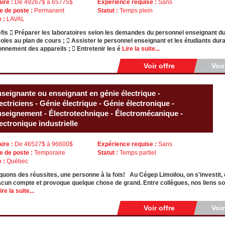
aire :
De 49267$ à 65775$
Expérience requise :
Sans
e de poste :
Permanent
Statut :
Temps plein
e :
LAVAL
fis  Préparer les laboratoires selon les demandes du personnel enseignant du
oles au plan de cours ;  Assister le personnel enseignant et les étudiants dura
onnement des appareils ;  Entretenir les é
Lire la suite...
Voir offre
Voi
seignante ou enseignant en génie électrique -
ectriciens - Génie électrique - Génie électronique -
seignement - Électrotechnique - Électromécanique -
ectronique industrielle
aire :
De 46527$ à 96600$
Expérience requise :
Sans
e de poste :
Temporaire
Statut :
Temps partiel
e :
Québec
uons des réussites, une personne à la fois! Au Cégep Limoilou, on s'investit,
cun compte et provoque quelque chose de grand. Entre collègues, nos liens sont
ire la suite...
Voir offre
Voi