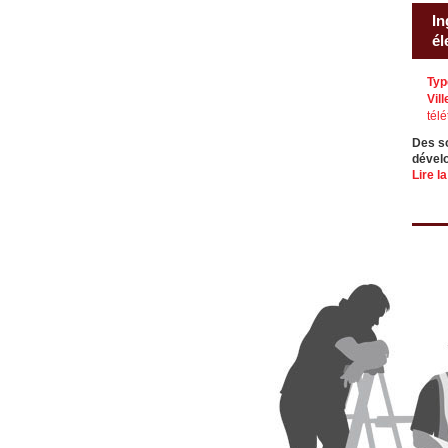
In
él
Typ
Vill
télé
Des so
dévelo
Lire la