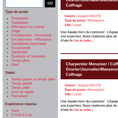
Coffrage
Type de poste
Salaire :
Jusqu'à 90147$
Permanent
Type de poste :
Permanent
Temporaire
Ville :
Laval
Affectation ou contrat
Stage
Une équipe hors du commun! L’équipe
Encadrement - Permanent
son expertise. Nous réalisons plus de
Encadrement - Affectation
d’une fo
Lire la suite...
Candidature spontanée
Occasionnel
Saisonnier
Étudiants et finissants
Temps plein
Charpentier Menuisier / Cof
filled
Ouvrier/Journalier/Manoeuvr
Statut
Coffrage
Temps partiel ou temps plein
Temps partiel
Salaire :
Jusqu'à 90147$
Temps plein
Type de poste :
Permanent
Liste de rappel
Ville :
Laval
Permanent
Une équipe hors du commun! L’équipe
Expérience requise
son expertise. Nous réalisons plus de
d’une fo
Lire la suite...
Sans
6 mois à 1 an