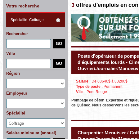
3
offres d'emplois en con
Votre recherche
Spécialité: Coffrage
Rechercher
Ville
Poste d’opérateur de pompe 
d'équipements lourds - Cime
Ouvrier/Journalier/Manoeuvr
Région
Salaire :
De 68640$ à 83200$
Type de poste :
Permanent
Ville :
Pont-Rouge
Employeur
Pompage de béton Expertise et rigueu
de Québec. Nous desservons les secteu
Spécialité
Charpentier Menuisier / Cof
Salaire minimum (annuel)
Ouvrier/Journalier/Manoeuvr