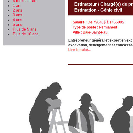
6 mois à 1 an
Estimateur / Chargé(e) de pro
1 an
Estimation - Génie civil
2 ans
3 ans
4 ans
Salaire :
De 79040$ à 145600$
5 ans
Type de poste :
Permanent
Plus de 5 ans
Ville :
Baie-Saint-Paul
Plus de 10 ans
Entrepreneur général et expert en exc
excavation, déneigement et concassag
Lire la suite...