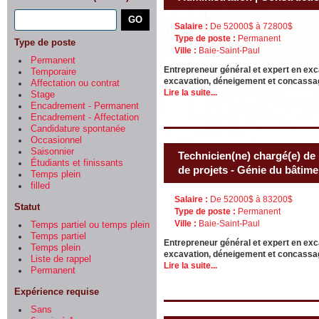
Salaire :
De 52000$ à 72800$
Type de poste :
Permanent
Type de poste
Ville :
Baie-Saint-Paul
Permanent
Entrepreneur général et expert en exc
Temporaire
excavation, déneigement et concassag
Affectation ou contrat
Lire la suite...
Stage
Encadrement - Permanent
Encadrement - Affectation
Candidature spontanée
Occasionnel
Saisonnier
Technicien(ne) chargé(e) de 
Étudiants et finissants
de projets - Génie du bâtime
Temps plein
filled
Salaire :
De 52000$ à 83200$
Statut
Type de poste :
Permanent
Ville :
Baie-Saint-Paul
Temps partiel ou temps plein
Temps partiel
Entrepreneur général et expert en exc
Temps plein
excavation, déneigement et concassag
Liste de rappel
Lire la suite...
Permanent
Expérience requise
Sans